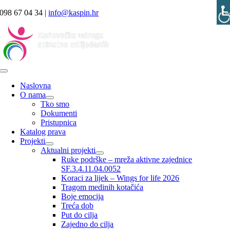
Skip
098 67 04 34 |
info@kaspin.hr
to
content
Toggle
Navigation
Naslovna
O nama
Tko smo
Dokumenti
Pristupnica
Katalog prava
Projekti
Aktualni projekti
Ruke podrške – mreža aktivne zajednice
SF.3.4.11.04.0052
Koraci za lijek – Wings for life 2026
Tragom medinih kotačića
Boje emocija
Treća dob
Put do cilja
Zajedno do cilja