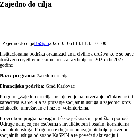
Zajedno do cilja
Zajedno do cilja
KaSpin
2025-03-06T13:13:33+01:00
Institucionalna podrška organizacijama civilnog društva koje se bave
društveno osjetljivim skupinama za razdoblje od 2025. do 2027.
godine
Naziv programa:
Zajedno do cilja
Financijska podrška:
Grad Karlovac
Program „Zajedno do cilja“ usmjeren je na povećanje učinkovitosti i
kapaciteta KaSPIN-a za pružanje socijalnih usluga u zajednici kroz
edukacije, umrežavanje i razvoj volonterizma.
Provedbom programa osigurat će se još snažnija podrška i pomoć
Udruge namijenjena osobama s invaliditetom i ostalim korisnicima
socijalnih usluga. Program će dugoročno osigurati bolju provedbu
socijalnih usluga od strane KaSPIN-a te povećati aktivaciju i