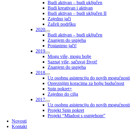
Budi aktivan – budi uključen
Budi kreativan i aktivan
Budi aktivan – budi uključen II
Zajedno jači
Zaželi podršku
2020
Budi aktivan – budi uključen
Znanjem do uspjeha
Postanimo jači!
2019
Mogu više, mogu bolje
Saznaj više, sačuvaj život!
Znanjem do uspjeha
2018
Uz osobnu asistenciju do novih mogućnosti
Opreznijim koracima za bolju budućnost
Spin pokret+
Zajedno do cilja
2017
Uz osobnu asistenciju do novih mogućnosti
Projekt Spin pokret
Projekt “Mladost s osmjehom”
Novosti
Kontakt