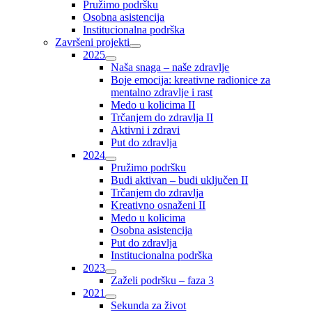
Pružimo podršku
Osobna asistencija
Institucionalna podrška
Završeni projekti
2025
Naša snaga – naše zdravlje
Boje emocija: kreativne radionice za
mentalno zdravlje i rast
Medo u kolicima II
Trčanjem do zdravlja II
Aktivni i zdravi
Put do zdravlja
2024
Pružimo podršku
Budi aktivan – budi uključen II
Trčanjem do zdravlja
Kreativno osnaženi II
Medo u kolicima
Osobna asistencija
Put do zdravlja
Institucionalna podrška
2023
Zaželi podršku – faza 3
2021
Sekunda za život