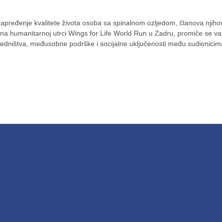
napređenje kvalitete života osoba sa spinalnom ozljedom, članova njihovi
e na humanitarnoj utrci Wings for Life World Run u Zadru, promiče se važ
jedništva, međusobne podrške i socijalne uključenosti među sudionicima