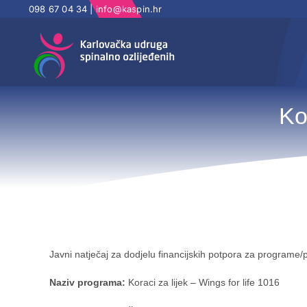
Skip
098 67 04 34 |
info@kaspin.hr
to
content
Ko
Javni natječaj za dodjelu financijskih potpora za program
Naziv programa:
Koraci za lijek – Wings for life 1016