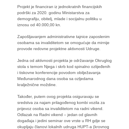
Projekt je financiran iz jednokratnih financijskih
Novosti
podrški za 2020. godinu Ministarstva za
demografiju, obitelj, mlade i socijalnu politiku u
iznosu od 40.000,00 kn.
Kontakt
Zapošljavanjem administrativne tajnice zaposlenim
osobama sa invaliditetom se omogućuje da mirnije
provode redovne projektne aktivnosti Udruge.
Jedna od aktivnosti projekta je održavanje Okruglog
stola s temom Njega i skrb kod spinalno ozlijeđenih
i tiskovne konferencije povodom obilježavanja
Međunarodnog dana osoba sa ozljedama
kralježnične moždine.
Također, putem ovog projekta osiguravaju se
sredstva za najam prilagođenog kombi vozila za
prijevoz osoba sa invaliditetom na radni vikend.
Odlazak na Radni vikend – jedan od glavnih
događaja i jedini seminar ove vrste u RH gdje se
okupljaju članovi lokalnih udruga HUPT-a (krovnog