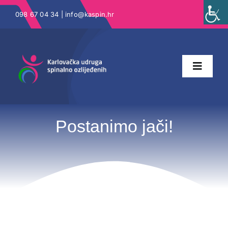
Skip
098 67 04 34 |
info@kaspin.hr
to
content
Toggle
Naviga
Naslovna
Postanimo jači!
O nama
Katalog prava
Projekti