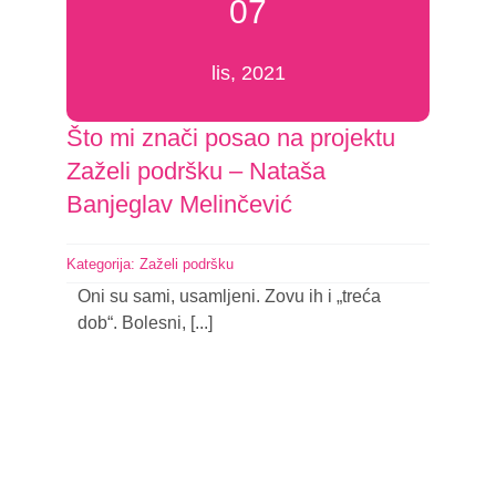
07
lis, 2021
Što mi znači posao na projektu
Zaželi podršku – Nataša
Banjeglav Melinčević
Kategorija:
Zaželi podršku
Oni su sami, usamljeni. Zovu ih i „treća
dob“. Bolesni, [...]
Nastavi čitati