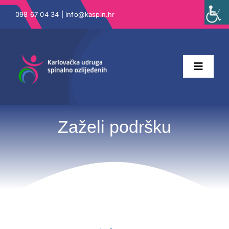
Skip
098 67 04 34 |
info@kaspin.hr
to
content
Toggle
Naviga
Zaželi podršku
Zaželi podršku
Novosti
Kontakt
KaSPIN