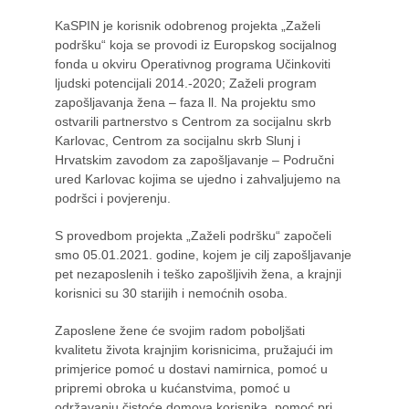
KaSPIN je korisnik odobrenog projekta „Zaželi
podršku“ koja se provodi iz Europskog socijalnog
fonda u okviru Operativnog programa Učinkoviti
ljudski potencijali 2014.-2020; Zaželi program
zapošljavanja žena – faza ll. Na projektu smo
ostvarili partnerstvo s Centrom za socijalnu skrb
Karlovac, Centrom za socijalnu skrb Slunj i
Hrvatskim zavodom za zapošljavanje – Područni
ured Karlovac kojima se ujedno i zahvaljujemo na
podršci i povjerenju.
S provedbom projekta „Zaželi podršku“ započeli
smo 05.01.2021. godine, kojem je cilj zapošljavanje
pet nezaposlenih i teško zapošljivih žena, a krajnji
korisnici su 30 starijih i nemoćnih osoba.
Zaposlene žene će svojim radom poboljšati
kvalitetu života krajnjim korisnicima, pružajući im
primjerice pomoć u dostavi namirnica, pomoć u
pripremi obroka u kućanstvima, pomoć u
održavanju čistoće domova korisnika, pomoć pri