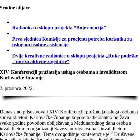
Srodne objave
Radionica u sklopu projekta “Boje emocija”
Prva sjednica Komisije za procjenu potreba korisnika za
uslugom osobne asistencije
Dvije kreativne radionice u sklopu projekta „Ruke podrške
– mreža aktivne zajednice“
XIV. Konferenciji pružatelja usluga osobama s invaliditetom
Karlovačke županije
2. prosinca 2022.
Danas smo prisustvovali XIV. Konferenciji pružatelja usluga osobama
s invaliditetom Karlovačke županije koja se tradicionalno održava
svake godine povodom obilježavanja Međunarodnog dana osoba s
invaliditetom u organizaciji Saveza udruga osoba s invaliditetom
Karlovačke županije. Tema ovogodišnje konferencije je ” Društvene
inovacije u izjednačavanju mogućnosti za osobe s invaliditetom”.