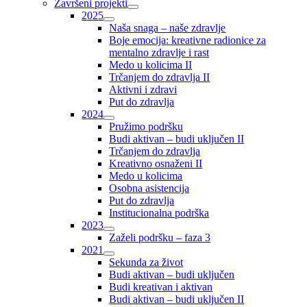
Završeni projekti
2025
Naša snaga – naše zdravlje
Boje emocija: kreativne radionice za
mentalno zdravlje i rast
Medo u kolicima II
Trčanjem do zdravlja II
Aktivni i zdravi
Put do zdravlja
2024
Pružimo podršku
Budi aktivan – budi uključen II
Trčanjem do zdravlja
Kreativno osnaženi II
Medo u kolicima
Osobna asistencija
Put do zdravlja
Institucionalna podrška
2023
Zaželi podršku – faza 3
2021
Sekunda za život
Budi aktivan – budi uključen
Budi kreativan i aktivan
Budi aktivan – budi uključen II