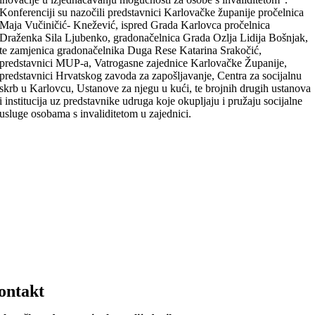
Konferenciji su nazočili predstavnici Karlovačke županije pročelnica
Maja Vučiničić- Knežević, ispred Grada Karlovca pročelnica
Draženka Sila Ljubenko, gradonačelnica Grada Ozlja Lidija Bošnjak,
te zamjenica gradonačelnika Duga Rese Katarina Srakočić,
predstavnici MUP-a, Vatrogasne zajednice Karlovačke Županije,
predstavnici Hrvatskog zavoda za zapošljavanje, Centra za socijalnu
skrb u Karlovcu, Ustanove za njegu u kući, te brojnih drugih ustanova
i institucija uz predstavnike udruga koje okupljaju i pružaju socijalne
usluge osobama s invaliditetom u zajednici.
ontakt