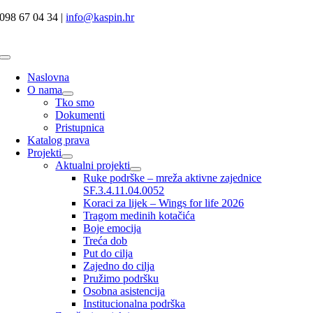
Skip
098 67 04 34 |
info@kaspin.hr
to
content
Toggle
Navigation
Naslovna
O nama
Tko smo
Dokumenti
Pristupnica
Katalog prava
Projekti
Aktualni projekti
Ruke podrške – mreža aktivne zajednice
SF.3.4.11.04.0052
Koraci za lijek – Wings for life 2026
Tragom medinih kotačića
Boje emocija
Treća dob
Put do cilja
Zajedno do cilja
Pružimo podršku
Osobna asistencija
Institucionalna podrška