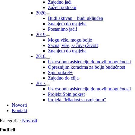
Zajedno jači
Zaželi podršku
2020
Budi aktivan – budi uključen
Znanjem do uspjeha
Postanimo jači!
2019
Mogu više, mogu bolje
Saznaj više, sačuvaj život!
Znanjem do uspjeha
2018
Uz osobnu asistenciju do novih mogućnosti
Opreznijim koracima za bolju budućnost
Spin pokret+
Zajedno do cilja
2017
Uz osobnu asistenciju do novih mogućnosti
Projekt Spin pokret
Projekt “Mladost s osmjehom”
Novosti
Kontakt
Kategorija:
Novosti
Podijeli