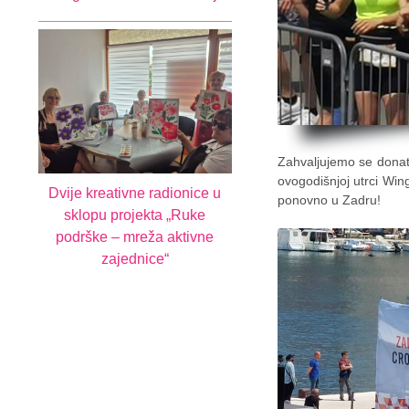
Zahvaljujemo se donat
ovogodišnjoj utrci Win
Dvije kreativne radionice u
ponovno u Zadru!
sklopu projekta „Ruke
podrške – mreža aktivne
zajednice“