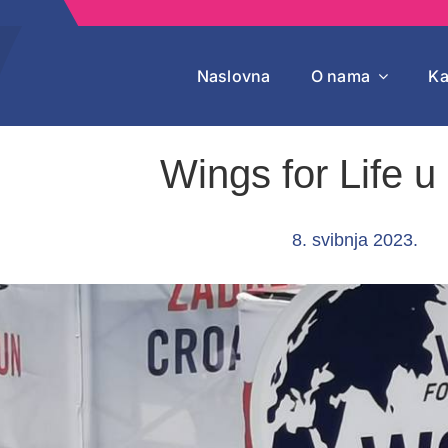
Naslovna
O nama
Ka
Wings for Life u
8. svibnja 2023.