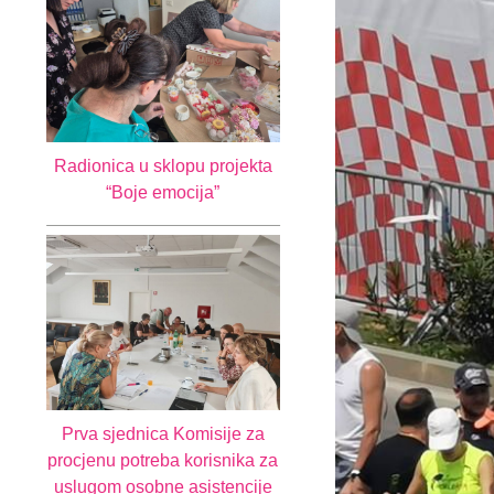
Radionica u sklopu projekta
“Boje emocija”
Prva sjednica Komisije za
procjenu potreba korisnika za
uslugom osobne asistencije