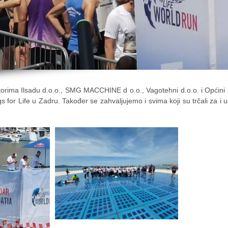
orima Ilsadu d.o.o., SMG MACCHINE d o.o., Vagotehni d.o.o. i Općini 
gs for Life u Zadru. Također se zahvaljujemo i svima koji su trčali za i