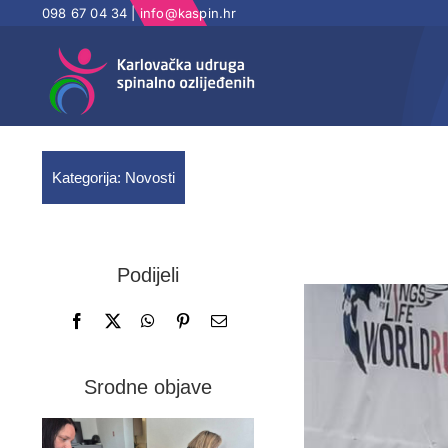
Skip
098 67 04 34 |
info@kaspin.hr
to
content
Kategorija:
Novosti
Podijeli
Srodne objave