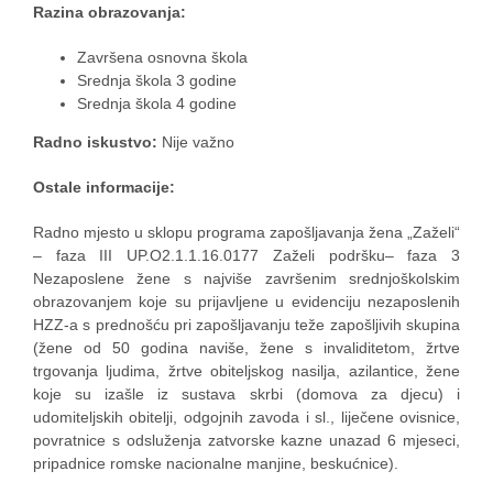
Razina obrazovanja:
Završena osnovna škola
Srednja škola 3 godine
Srednja škola 4 godine
Radno iskustvo:
Nije važno
Ostale informacije:
Radno mjesto u sklopu programa zapošljavanja žena „Zaželi“
– faza III UP.O2.1.1.16.0177 Zaželi podršku– faza 3
Nezaposlene žene s najviše završenim srednjoškolskim
obrazovanjem koje su prijavljene u evidenciju nezaposlenih
HZZ-a s prednošću pri zapošljavanju teže zapošljivih skupina
(žene od 50 godina naviše, žene s invaliditetom, žrtve
trgovanja ljudima, žrtve obiteljskog nasilja, azilantice, žene
koje su izašle iz sustava skrbi (domova za djecu) i
udomiteljskih obitelji, odgojnih zavoda i sl., liječene ovisnice,
povratnice s odsluženja zatvorske kazne unazad 6 mjeseci,
pripadnice romske nacionalne manjine, beskućnice).