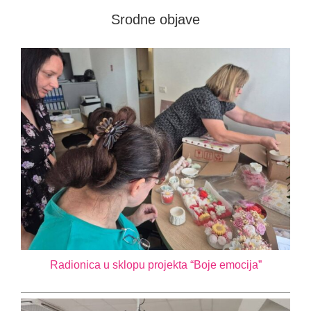
Srodne objave
Novosti
Kontakt
Radionica u sklopu projekta “Boje emocija”