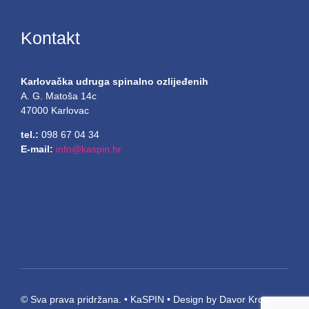
Kontakt
Karlovačka udruga spinalno ozlijeđenih
A. G. Matoša 14c
47000 Karlovac
tel.:
098 67 04 34
E-mail:
info@kaspin.hr
© Sva prava pridržana. • KaSPIN • Design by Davor Krog