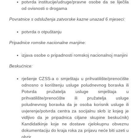
potvrda institucije/udruge/pravne osobe da se liječila
od ovisnosti o drogama
Povratnice s odsluženja zatvorske kazne unazad 6 mjeseci:
potvrda o otpuštanju
Pripadnice romske nacionalne manjine:
izjava osobe o pripadnosti romskoj nacionalnoj manjini
Beskućnice:
rješenje CZSS-a o smještaju u prihvatilište/prenoćište
odnosno o korištenju usluge poludnevnog boravka ili
Potvrda pružatelja usluge smještaja u
prihvatilište/prenoćište ili pružatelja usluge
poludnevnog boravka da je osoba korisnik usluge ili
uvjerenje/potvrda centra za socijalnu skrb iz kojeg je
vidljivo da je pripadnica ciljane skupine beskućnik)
Kandidatkinje koje ne dostave cjelokupnu obveznu
dokumentaciju do kraja roka za prijavu neće biti uzeti u
obzir.