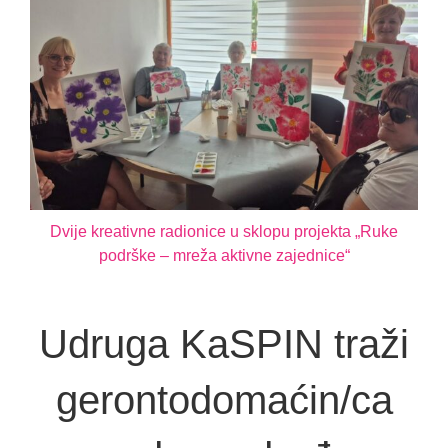
Dvije kreativne radionice u sklopu projekta „Ruke
podrške – mreža aktivne zajednice“
Udruga KaSPIN traži
gerontodomaćin/ca