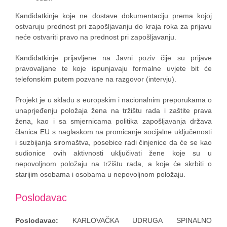
Kandidatkinje koje ne dostave dokumentaciju prema kojoj
ostvaruju prednost pri zapošljavanju do kraja roka za prijavu
neće ostvariti pravo na prednost pri zapošljavanju.
Kandidatkinje prijavljene na Javni poziv čije su prijave
pravovaljane te koje ispunjavaju formalne uvjete bit će
telefonskim putem pozvane na razgovor (intervju).
Projekt je u skladu s europskim i nacionalnim preporukama o
unaprjeđenju položaja žena na tržištu rada i zaštite prava
žena, kao i sa smjernicama politika zapošljavanja država
članica EU s naglaskom na promicanje socijalne uključenosti
i suzbijanja siromaštva, posebice radi činjenice da će se kao
sudionice ovih aktivnosti uključivati žene koje su u
nepovoljnom položaju na tržištu rada, a koje će skrbiti o
starijim osobama i osobama u nepovoljnom položaju.
Poslodavac
Poslodavac:
KARLOVAČKA UDRUGA SPINALNO