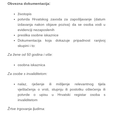
Obvezna dokumentacija:
životopis
potvrda Hrvatskog zavoda za zapošljavanje (datum
izdavanja nakon objave poziva) da se osoba vodi u
evidenciji nezaposlenih
preslika osobne iskaznice
Dokumentacija koja dokazuje pripadnost ranjivoj
skupini i to:
Za žene od 50 godina i više:
osobna iskaznica
Za osobe s invaliditetom:
nalaz, rješenje ili mišljenje relevantnog tijela
vještačenja o vrsti, stupnju ili postotku oštećenja ili
potvrde o upisu u Hrvatski registar osoba s
invaliditetom
Žrtve trgovanja ljudima: