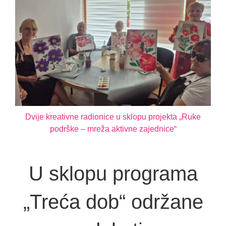
Dvije kreativne radionice u sklopu projekta „Ruke
podrške – mreža aktivne zajednice“
U sklopu programa
„Treća dob“ održane