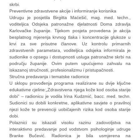
skrbi.
Preventivne zdravstvene akcije i informiranje korisnika
Udrugu je posjetila Birgitta Maćešić, mag. med. techn.,
voditeljica Odsjeka patronažne djelatnosti Doma zdravlja
Karlovačke županije. Tijekom posjeta provedena je akcija
besplatnog mjerenja krvnog tlaka i koncentracije glukoze u
krvi za sve prisutne članove. Uz kontrolu primarnih
zdravstvenih parametara, voditeljica odsjeka informirala je
sudionike o opsegu i dostupnosti usluga patronažne skrbi na
području županije. Ovim putem upućujemo zahvalu na
iskazanoj stručnosti, profesionalizmu i pristupačnosti.
Stručna predavanja i tematske radionice
U sklopu provođenja programa realizirane su dvije ključne
edukativne cjeline:„Zdravstvena njega kože kod osoba starije
dobi“ – radionicu je vodila Irina Kudzmić, bacc. med. techn.
Sudionici su dobili konkretne, aplikativne savjete o pravilnoj
njezi kože te prevenciji uobičajenih rizika kod osoba starije
dobi.
Polaznici su iskazali visoku razinu zadovoljstva na
interaktivno predavanje pod vodstvom psihologinje udruge
Branke Bučević. Radionica je bila usmjerena na