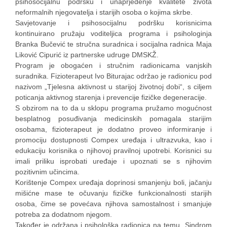
psihosocijalnu podršku i unaprjeđenje kvalitete života
neformalnih njegovatelja i starijih osoba o kojima skrbe.
Savjetovanje i psihosocijalnu podršku korisnicima
kontinuirano pružaju voditeljica programa i psihologinja
Branka Bučević te stručna suradnica i socijalna radnica Maja
Liković Cipurić iz partnerske udruge DMSKŽ.
Program je obogaćen i stručnim radionicama vanjskih
suradnika. Fizioterapeut Ivo Biturajac održao je radionicu pod
nazivom „Tjelesna aktivnost u starijoj životnoj dobi“, s ciljem
poticanja aktivnog starenja i prevencije fizičke degeneracije.
S obzirom na to da u sklopu programa pružamo mogućnost
besplatnog posuđivanja medicinskih pomagala starijim
osobama, fizioterapeut je dodatno proveo informiranje i
promociju dostupnosti Compex uređaja i ultrazvuka, kao i
edukaciju korisnika o njihovoj pravilnoj upotrebi. Korisnici su
imali priliku isprobati uređaje i upoznati se s njihovim
pozitivnim učincima.
Korištenje Compex uređaja doprinosi smanjenju boli, jačanju
mišićne mase te očuvanju fizičke funkcionalnosti starijih
osoba, čime se povećava njihova samostalnost i smanjuje
potreba za dodatnom njegom.
Također je održana i psihološka radionica na temu „Sindrom