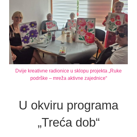
Dvije kreativne radionice u sklopu projekta „Ruke
podrške – mreža aktivne zajednice“
U okviru programa
„Treća dob“