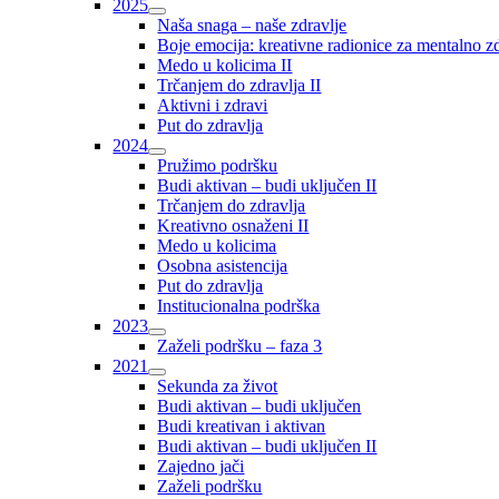
2025
Naša snaga – naše zdravlje
Boje emocija: kreativne radionice za mentalno zdr
Medo u kolicima II
Trčanjem do zdravlja II
Aktivni i zdravi
Put do zdravlja
2024
Pružimo podršku
Budi aktivan – budi uključen II
Trčanjem do zdravlja
Kreativno osnaženi II
Medo u kolicima
Osobna asistencija
Put do zdravlja
Institucionalna podrška
2023
Zaželi podršku – faza 3
2021
Sekunda za život
Budi aktivan – budi uključen
Budi kreativan i aktivan
Budi aktivan – budi uključen II
Zajedno jači
Zaželi podršku