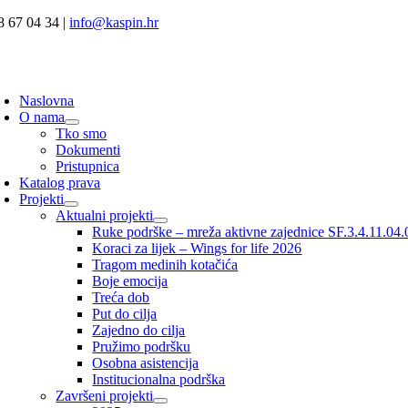
Skip
8 67 04 34 |
info@kaspin.hr
to
content
oggle
avigation
Naslovna
O nama
Tko smo
Dokumenti
Pristupnica
Katalog prava
Projekti
Aktualni projekti
Ruke podrške – mreža aktivne zajednice SF.3.4.11.04
Koraci za lijek – Wings for life 2026
Tragom medinih kotačića
Boje emocija
Treća dob
Put do cilja
Zajedno do cilja
Pružimo podršku
Osobna asistencija
Institucionalna podrška
Završeni projekti