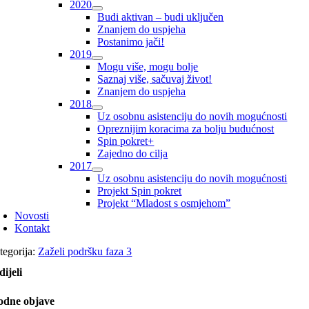
2020
Budi aktivan – budi uključen
Znanjem do uspjeha
Postanimo jači!
2019
Mogu više, mogu bolje
Saznaj više, sačuvaj život!
Znanjem do uspjeha
2018
Uz osobnu asistenciju do novih mogućnosti
Opreznijim koracima za bolju budućnost
Spin pokret+
Zajedno do cilja
2017
Uz osobnu asistenciju do novih mogućnosti
Projekt Spin pokret
Projekt “Mladost s osmjehom”
Novosti
Kontakt
tegorija:
Zaželi podršku faza 3
dijeli
odne objave