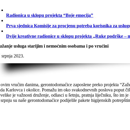
Radionica u sklopu projekta “Boje emocija”
Prva sjednica Komisije za procjenu potreba korisnika za uslug
Dvije kreativne radionice u sklopu projekta „Ruke podrške – 
užanje usluga starijim i nemoćnim osobama i po vrućini
. srpnja 2023.
u ovim vrućim danima, gerontodomaćice zaposlene preko projekta “Zažel
ada Karlovca i okolice. Pomažu im oko svakodnevnih poslova poput čiš
velike je važnosti druženje, odlasci u šetnju, pratnja liječniku, što im je
u srpnju su naše gerontodomaćice podijelile pakete higijenskih potrepštin