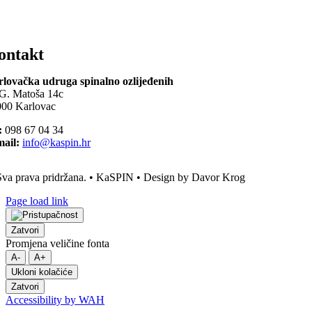
ontakt
lovačka udruga spinalno ozlijeđenih
G. Matoša 14c
00 Karlovac
:
098 67 04 34
ail:
info@kaspin.hr
va prava pridržana. • KaSPIN • Design by Davor Krog
Page load link
Zatvori
Promjena veličine fonta
A-
A+
Ukloni kolačiće
Zatvori
Accessibility by WAH
Go