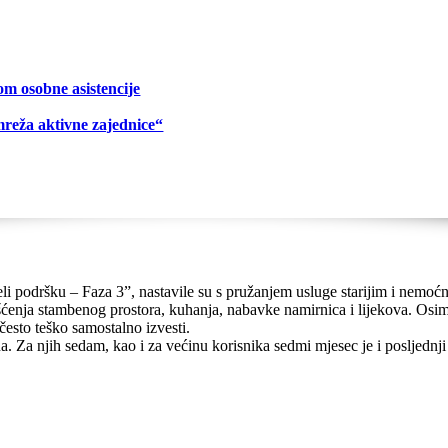
om osobne asistencije
mreža aktivne zajednice“
i podršku – Faza 3”, nastavile su s pružanjem usluge starijim i nemo
ćenja stambenog prostora, kuhanja, nabavke namirnica i lijekova. Osi
 često teško samostalno izvesti.
a. Za njih sedam, kao i za većinu korisnika sedmi mjesec je i posljednji