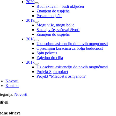
2020
Budi aktivan – budi uključen
Znanjem do uspjeha
Postanimo jači!
2019
Mogu više, mogu bolje
Saznaj više, sačuvaj život!
Znanjem do uspjeha
2018
Uz osobnu asistenciju do novih mogućnosti
Opreznijim koracima za bolju budućnost
Spin pokret+
Zajedno do cilja
2017
Uz osobnu asistenciju do novih mogućnosti
Projekt Spin pokret
Projekt “Mladost s osmjehom”
Novosti
Kontakt
tegorija:
Novosti
dijeli
odne objave