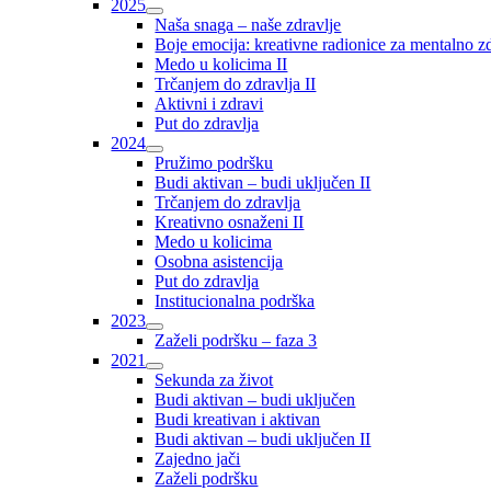
2025
Naša snaga – naše zdravlje
Boje emocija: kreativne radionice za mentalno zdr
Medo u kolicima II
Trčanjem do zdravlja II
Aktivni i zdravi
Put do zdravlja
2024
Pružimo podršku
Budi aktivan – budi uključen II
Trčanjem do zdravlja
Kreativno osnaženi II
Medo u kolicima
Osobna asistencija
Put do zdravlja
Institucionalna podrška
2023
Zaželi podršku – faza 3
2021
Sekunda za život
Budi aktivan – budi uključen
Budi kreativan i aktivan
Budi aktivan – budi uključen II
Zajedno jači
Zaželi podršku