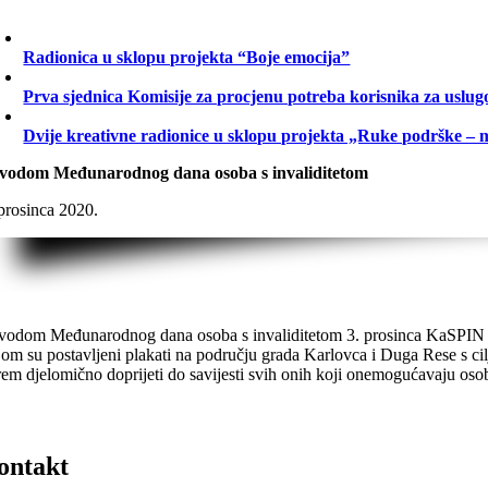
Radionica u sklopu projekta “Boje emocija”
Prva sjednica Komisije za procjenu potreba korisnika za uslug
Dvije kreativne radionice u sklopu projekta „Ruke podrške – 
vodom Međunarodnog dana osoba s invaliditetom
 prosinca 2020.
vodom Međunarodnog dana osoba s invaliditetom 3. prosinca KaSPIN je
jom su postavljeni plakati na području grada Karlovca i Duga Rese s c
rem djelomično doprijeti do savijesti svih onih koji onemogućavaju osob
ontakt