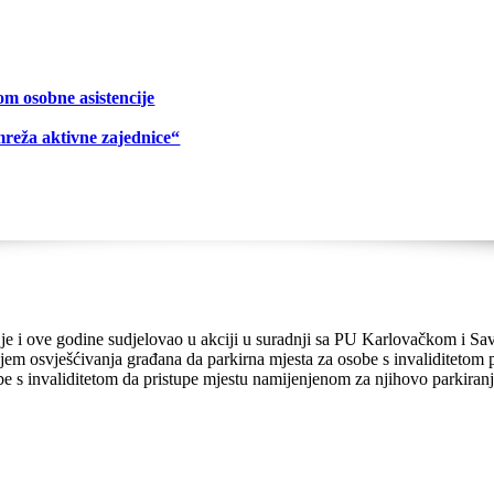
om osobne asistencije
mreža aktivne zajednice“
 i ove godine sudjelovao u akciji u suradnji sa PU Karlovačkom i Sa
iljem osvješćivanja građana da parkirna mjesta za osobe s invalidite
e s invaliditetom da pristupe mjestu namijenjenom za njihovo parkiranj