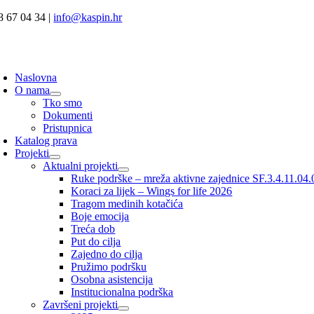
Skip
8 67 04 34 |
info@kaspin.hr
to
content
oggle
avigation
Naslovna
O nama
Tko smo
Dokumenti
Pristupnica
Katalog prava
Projekti
Aktualni projekti
Ruke podrške – mreža aktivne zajednice SF.3.4.11.04
Koraci za lijek – Wings for life 2026
Tragom medinih kotačića
Boje emocija
Treća dob
Put do cilja
Zajedno do cilja
Pružimo podršku
Osobna asistencija
Institucionalna podrška
Završeni projekti