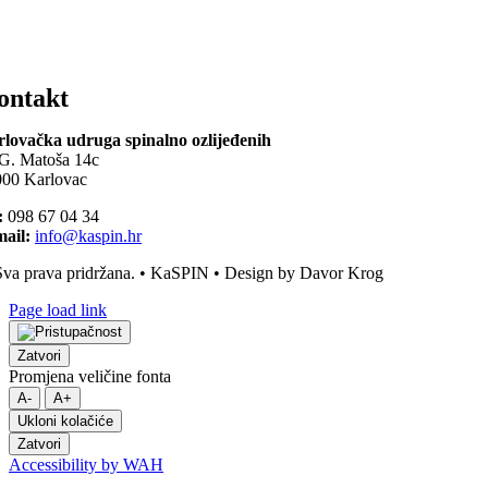
ontakt
lovačka udruga spinalno ozlijeđenih
G. Matoša 14c
00 Karlovac
:
098 67 04 34
ail:
info@kaspin.hr
va prava pridržana. • KaSPIN • Design by Davor Krog
Page load link
Zatvori
Promjena veličine fonta
A-
A+
Ukloni kolačiće
Zatvori
Accessibility by WAH
Go