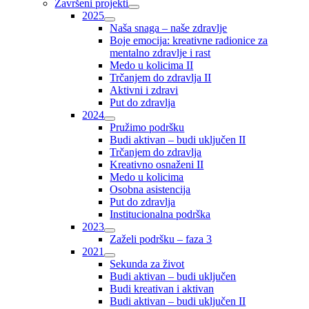
Završeni projekti
2025
Naša snaga – naše zdravlje
Boje emocija: kreativne radionice za
mentalno zdravlje i rast
Medo u kolicima II
Trčanjem do zdravlja II
Aktivni i zdravi
Put do zdravlja
2024
Pružimo podršku
Budi aktivan – budi uključen II
Trčanjem do zdravlja
Kreativno osnaženi II
Medo u kolicima
Osobna asistencija
Put do zdravlja
Institucionalna podrška
2023
Zaželi podršku – faza 3
2021
Sekunda za život
Budi aktivan – budi uključen
Budi kreativan i aktivan
Budi aktivan – budi uključen II