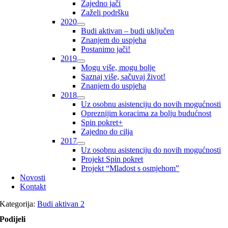
Zajedno jači
Zaželi podršku
2020
Budi aktivan – budi uključen
Znanjem do uspjeha
Postanimo jači!
2019
Mogu više, mogu bolje
Saznaj više, sačuvaj život!
Znanjem do uspjeha
2018
Uz osobnu asistenciju do novih mogućnosti
Opreznijim koracima za bolju budućnost
Spin pokret+
Zajedno do cilja
2017
Uz osobnu asistenciju do novih mogućnosti
Projekt Spin pokret
Projekt “Mladost s osmjehom”
Novosti
Kontakt
Kategorija:
Budi aktivan 2
Podijeli