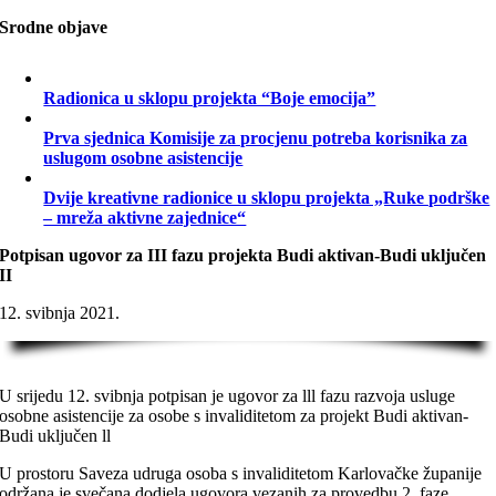
Srodne objave
Radionica u sklopu projekta “Boje emocija”
Prva sjednica Komisije za procjenu potreba korisnika za
uslugom osobne asistencije
Dvije kreativne radionice u sklopu projekta „Ruke podrške
– mreža aktivne zajednice“
Potpisan ugovor za III fazu projekta Budi aktivan-Budi uključen
II
12. svibnja 2021.
U srijedu 12. svibnja potpisan je ugovor za lll fazu razvoja usluge
osobne asistencije za osobe s invaliditetom za projekt Budi aktivan-
Budi uključen ll
U prostoru Saveza udruga osoba s invaliditetom Karlovačke županije
održana je svečana dodjela ugovora vezanih za provedbu 2. faze