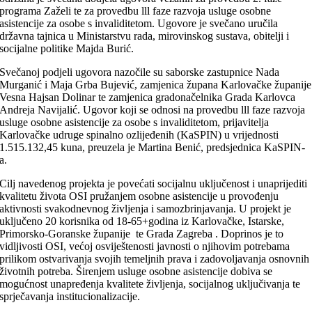
programa Zaželi te za provedbu lll faze razvoja usluge osobne
asistencije za osobe s invaliditetom. Ugovore je svečano uručila
državna tajnica u Ministarstvu rada, mirovinskog sustava, obitelji i
socijalne politike Majda Burić.
Svečanoj podjeli ugovora nazočile su saborske zastupnice Nada
Murganić i Maja Grba Bujević, zamjenica župana Karlovačke županije
Vesna Hajsan Dolinar te zamjenica gradonačelnika Grada Karlovca
Andreja Navijalić. Ugovor koji se odnosi na provedbu lll faze razvoja
usluge osobne asistencije za osobe s invaliditetom, prijavitelja
Karlovačke udruge spinalno ozlijeđenih (KaSPIN) u vrijednosti
1.515.132,45 kuna, preuzela je Martina Benić, predsjednica KaSPIN-
a.
Cilj navedenog projekta je povećati socijalnu uključenost i unaprijediti
kvalitetu života OSI pružanjem osobne asistencije u provođenju
aktivnosti svakodnevnog življenja i samozbrinjavanja. U projekt je
uključeno 20 korisnika od 18-65+godina iz Karlovačke, Istarske,
Primorsko-Goranske županije te Grada Zagreba . Doprinos je to
vidljivosti OSI, većoj osviještenosti javnosti o njihovim potrebama
prilikom ostvarivanja svojih temeljnih prava i zadovoljavanja osnovnih
životnih potreba. Širenjem usluge osobne asistencije dobiva se
mogućnost unapređenja kvalitete življenja, socijalnog uključivanja te
sprječavanja institucionalizacije.