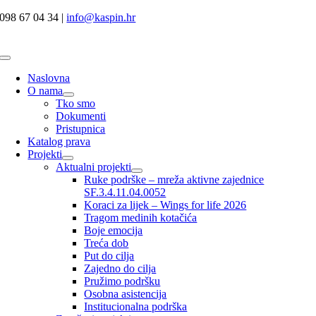
Skip
098 67 04 34 |
info@kaspin.hr
to
content
Toggle
Navigation
Naslovna
O nama
Tko smo
Dokumenti
Pristupnica
Katalog prava
Projekti
Aktualni projekti
Ruke podrške – mreža aktivne zajednice
SF.3.4.11.04.0052
Koraci za lijek – Wings for life 2026
Tragom medinih kotačića
Boje emocija
Treća dob
Put do cilja
Zajedno do cilja
Pružimo podršku
Osobna asistencija
Institucionalna podrška