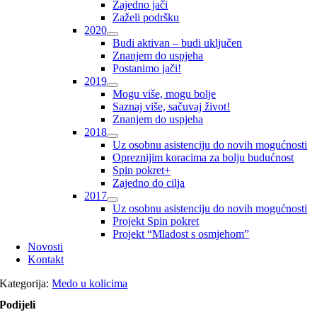
Zajedno jači
Zaželi podršku
2020
Budi aktivan – budi uključen
Znanjem do uspjeha
Postanimo jači!
2019
Mogu više, mogu bolje
Saznaj više, sačuvaj život!
Znanjem do uspjeha
2018
Uz osobnu asistenciju do novih mogućnosti
Opreznijim koracima za bolju budućnost
Spin pokret+
Zajedno do cilja
2017
Uz osobnu asistenciju do novih mogućnosti
Projekt Spin pokret
Projekt “Mladost s osmjehom”
Novosti
Kontakt
Kategorija:
Medo u kolicima
Podijeli