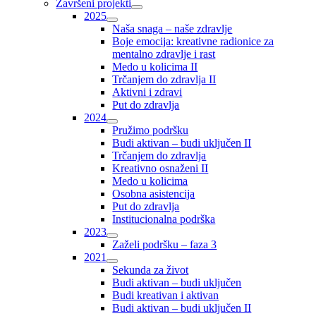
Završeni projekti
2025
Naša snaga – naše zdravlje
Boje emocija: kreativne radionice za
mentalno zdravlje i rast
Medo u kolicima II
Trčanjem do zdravlja II
Aktivni i zdravi
Put do zdravlja
2024
Pružimo podršku
Budi aktivan – budi uključen II
Trčanjem do zdravlja
Kreativno osnaženi II
Medo u kolicima
Osobna asistencija
Put do zdravlja
Institucionalna podrška
2023
Zaželi podršku – faza 3
2021
Sekunda za život
Budi aktivan – budi uključen
Budi kreativan i aktivan
Budi aktivan – budi uključen II