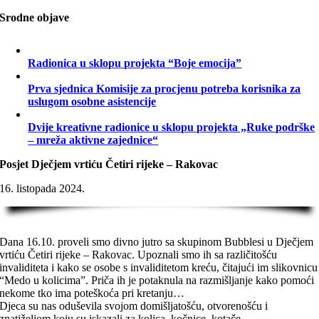
Srodne objave
Radionica u sklopu projekta “Boje emocija”
Prva sjednica Komisije za procjenu potreba korisnika za
uslugom osobne asistencije
Dvije kreativne radionice u sklopu projekta „Ruke podrške
– mreža aktivne zajednice“
Posjet Dječjem vrtiću Četiri rijeke – Rakovac
16. listopada 2024.
Dana 16.10. proveli smo divno jutro sa skupinom Bubblesi u Dječjem
vrtiću Četiri rijeke – Rakovac. Upoznali smo ih sa različitošću
invaliditeta i kako se osobe s invaliditetom kreću, čitajući im slikovnicu
“Medo u kolicima”. Priča ih je potaknula na razmišljanje kako pomoći
nekome tko ima poteškoća pri kretanju…
Djeca su nas oduševila svojom domišljatošću, otvorenošću i
znatiželjom koju su iskazali za kolica, kočnice, kotače…