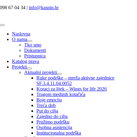
Skip
098 67 04 34 |
info@kaspin.hr
to
content
Toggle
Navigation
Naslovna
O nama
Tko smo
Dokumenti
Pristupnica
Katalog prava
Projekti
Aktualni projekti
Ruke podrške – mreža aktivne zajednice
SF.3.4.11.04.0052
Koraci za lijek – Wings for life 2026
Tragom medinih kotačića
Boje emocija
Treća dob
Put do cilja
Zajedno do cilja
Pružimo podršku
Osobna asistencija
Institucionalna podrška