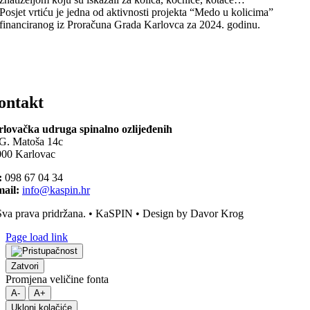
Posjet vrtiću je jedna od aktivnosti projekta “Medo u kolicima”
financiranog iz Proračuna Grada Karlovca za 2024. godinu.
ontakt
lovačka udruga spinalno ozlijeđenih
G. Matoša 14c
00 Karlovac
:
098 67 04 34
ail:
info@kaspin.hr
va prava pridržana. • KaSPIN • Design by Davor Krog
Page load link
Zatvori
Promjena veličine fonta
A-
A+
Ukloni kolačiće