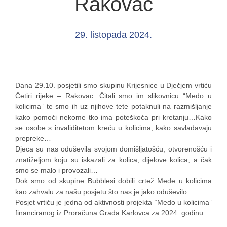
Rakovac
29. listopada 2024.
Dana 29.10. posjetili smo skupinu Krijesnice u Dječjem vrtiću
Četiri rijeke – Rakovac. Čitali smo im slikovnicu “Medo u
kolicima” te smo ih uz njihove tete potaknuli na razmišljanje
kako pomoći nekome tko ima poteškoća pri kretanju…Kako
se osobe s invaliditetom kreću u kolicima, kako savladavaju
prepreke…
Djeca su nas oduševila svojom domišljatošću, otvorenošću i
znatiželjom koju su iskazali za kolica, dijelove kolica, a čak
smo se malo i provozali…
Dok smo od skupine Bubblesi dobili crtež Mede u kolicima
kao zahvalu za našu posjetu što nas je jako oduševilo.
Posjet vrtiću je jedna od aktivnosti projekta “Medo u kolicima”
financiranog iz Proračuna Grada Karlovca za 2024. godinu.