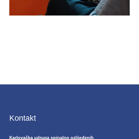
Kontakt
Karlovačka udruga spinalno ozlijeđenih