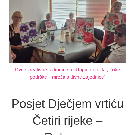
Dvije kreativne radionice u sklopu projekta „Ruke
podrške – mreža aktivne zajednice“
Posjet Dječjem vrtiću
Četiri rijeke –