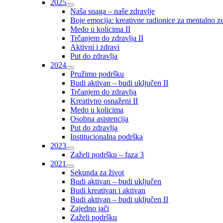
2025
Naša snaga – naše zdravlje
Boje emocija: kreativne radionice za mentalno zdr
Medo u kolicima II
Trčanjem do zdravlja II
Aktivni i zdravi
Put do zdravlja
2024
Pružimo podršku
Budi aktivan – budi uključen II
Trčanjem do zdravlja
Kreativno osnaženi II
Medo u kolicima
Osobna asistencija
Put do zdravlja
Institucionalna podrška
2023
Zaželi podršku – faza 3
2021
Sekunda za život
Budi aktivan – budi uključen
Budi kreativan i aktivan
Budi aktivan – budi uključen II
Zajedno jači
Zaželi podršku