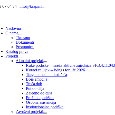
Skip
8 67 04 34 |
info@kaspin.hr
to
content
oggle
avigation
Naslovna
O nama
Tko smo
Dokumenti
Pristupnica
Katalog prava
Projekti
Aktualni projekti
Ruke podrške – mreža aktivne zajednice SF.3.4.11.04
Koraci za lijek – Wings for life 2026
Tragom medinih kotačića
Boje emocija
Treća dob
Put do cilja
Zajedno do cilja
Pružimo podršku
Osobna asistencija
Institucionalna podrška
Završeni projekti