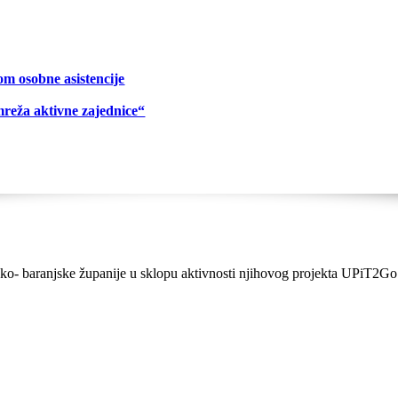
om osobne asistencije
mreža aktivne zajednice“
čko- baranjske županije u sklopu aktivnosti njihovog projekta UPiT2Go 