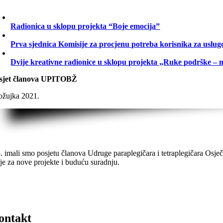
Radionica u sklopu projekta “Boje emocija”
Prva sjednica Komisije za procjenu potreba korisnika za uslug
Dvije kreativne radionice u sklopu projekta „Ruke podrške – 
sjet članova UPITOBŽ
 ožujka 2021.
3. imali smo posjetu članova Udruge paraplegičara i tetraplegičara Osje
eje za nove projekte i buduću suradnju.
ontakt