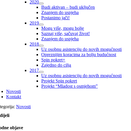
2020
Budi aktivan – budi uključen
Znanjem do uspjeha
Postanimo jači!
2019
Mogu više, mogu bolje
Saznaj više, sačuvaj život!
Znanjem do uspjeha
2018
Uz osobnu asistenciju do novih mogućnosti
Opreznijim koracima za bolju budućnost
Spin pokret+
Zajedno do cilja
2017
Uz osobnu asistenciju do novih mogućnosti
Projekt Spin pokret
Projekt “Mladost s osmjehom”
Novosti
Kontakt
tegorija:
Novosti
dijeli
odne objave