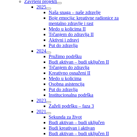
Završeni projekti
2025
Naša snaga – naše zdravlje
Boje emocija: kreativne radionice za
mentalno zdravlje i rast
Medo u kolicima II
Trčanjem do zdravlja II
Aktivni i zdravi
Put do zdravlja
2024
Pružimo podršku
Budi aktivan – budi uključen II
Trčanjem do zdravlja
Kreativno osnaženi II
Medo u kolicima
Osobna asistencija
Put do zdravlja
Institucionalna podrška
2023
Zaželi podršku – faza 3
2021
Sekunda za život
Budi aktivan – budi uključen
Budi kreativan i aktivan
Budi aktivan – budi uključen II