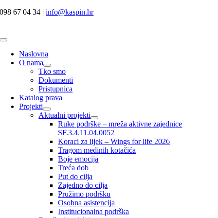
Skip
098 67 04 34 |
info@kaspin.hr
to
content
Toggle
Navigation
Naslovna
O nama
Tko smo
Dokumenti
Pristupnica
Katalog prava
Projekti
Aktualni projekti
Ruke podrške – mreža aktivne zajednice
SF.3.4.11.04.0052
Koraci za lijek – Wings for life 2026
Tragom medinih kotačića
Boje emocija
Treća dob
Put do cilja
Zajedno do cilja
Pružimo podršku
Osobna asistencija
Institucionalna podrška