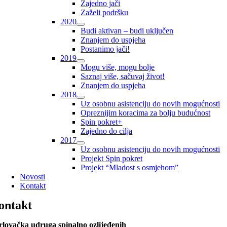
Zajedno jači
Zaželi podršku
2020
Budi aktivan – budi uključen
Znanjem do uspjeha
Postanimo jači!
2019
Mogu više, mogu bolje
Saznaj više, sačuvaj život!
Znanjem do uspjeha
2018
Uz osobnu asistenciju do novih mogućnosti
Opreznijim koracima za bolju budućnost
Spin pokret+
Zajedno do cilja
2017
Uz osobnu asistenciju do novih mogućnosti
Projekt Spin pokret
Projekt “Mladost s osmjehom”
Novosti
Kontakt
ontakt
lovačka udruga spinalno ozlijeđenih