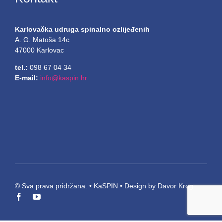
Novosti
Karlovačka udruga spinalno ozlijeđenih
A. G. Matoša 14c
47000 Karlovac
Kontakt
tel.:
098 67 04 34
E-mail:
info@kaspin.hr
© Sva prava pridržana. • KaSPIN • Design by Davor Krog