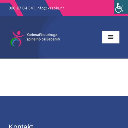
Skip
098 67 04 34 |
info@kaspin.hr
to
content
Toggle
Naviga
Naslovna
O nama
Katalog prava
Projekti
Kontakt