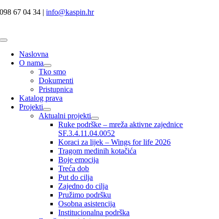
Skip
098 67 04 34 |
info@kaspin.hr
to
content
Toggle
Navigation
Naslovna
O nama
Tko smo
Dokumenti
Pristupnica
Katalog prava
Projekti
Aktualni projekti
Ruke podrške – mreža aktivne zajednice
SF.3.4.11.04.0052
Koraci za lijek – Wings for life 2026
Tragom medinih kotačića
Boje emocija
Treća dob
Put do cilja
Zajedno do cilja
Pružimo podršku
Osobna asistencija
Institucionalna podrška