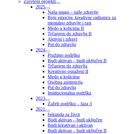
Završeni projekti
2025
Naša snaga – naše zdravlje
Boje emocija: kreativne radionice za
mentalno zdravlje i rast
Medo u kolicima II
Trčanjem do zdravlja II
Aktivni i zdravi
Put do zdravlja
2024
Pružimo podršku
Budi aktivan – budi uključen II
Trčanjem do zdravlja
Kreativno osnaženi II
Medo u kolicima
Osobna asistencija
Put do zdravlja
Institucionalna podrška
2023
Zaželi podršku – faza 3
2021
Sekunda za život
Budi aktivan – budi uključen
Budi kreativan i aktivan
Budi aktivan – budi uključen II