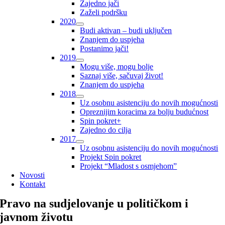
Zajedno jači
Zaželi podršku
2020
Budi aktivan – budi uključen
Znanjem do uspjeha
Postanimo jači!
2019
Mogu više, mogu bolje
Saznaj više, sačuvaj život!
Znanjem do uspjeha
2018
Uz osobnu asistenciju do novih mogućnosti
Opreznijim koracima za bolju budućnost
Spin pokret+
Zajedno do cilja
2017
Uz osobnu asistenciju do novih mogućnosti
Projekt Spin pokret
Projekt “Mladost s osmjehom”
Novosti
Kontakt
Pravo na sudjelovanje u političkom i
javnom životu