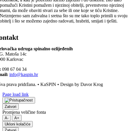
pomažući Kristini pomažem i njezinoj obitelji, prvenstveno njezinoj
mami, da može obaviti stvari za sebe ili one koje se tiću Kristine.
Neizmjerno sam zahvalna i sretna što su me tako toplo primili u svoju
obitelj i što se možemo zajedno radovati, hrabriti, smijati i tješiti.
ontakt
lovačka udruga spinalno ozlijeđenih
G. Matoša 14c
00 Karlovac
:
098 67 04 34
ail:
info@kaspin.hr
va prava pridržana. • KaSPIN • Design by Davor Krog
Page load link
Zatvori
Promjena veličine fonta
A-
A+
Ukloni kolačiće
Zatvori