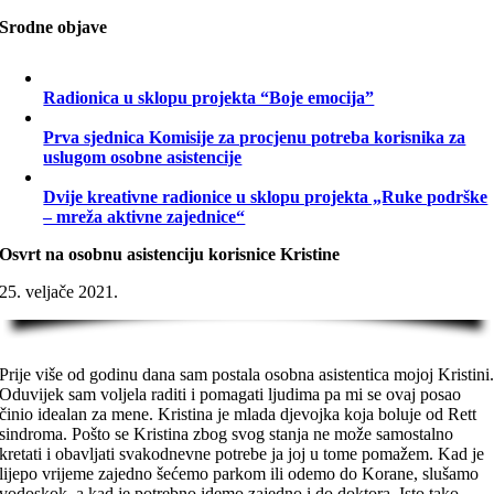
Srodne objave
Radionica u sklopu projekta “Boje emocija”
Prva sjednica Komisije za procjenu potreba korisnika za
uslugom osobne asistencije
Dvije kreativne radionice u sklopu projekta „Ruke podrške
– mreža aktivne zajednice“
Osvrt na osobnu asistenciju korisnice Kristine
25. veljače 2021.
Prije više od godinu dana sam postala osobna asistentica mojoj Kristini
Oduvijek sam voljela raditi i pomagati ljudima pa mi se ovaj posao
činio idealan za mene. Kristina je mlada djevojka koja boluje od Rett
sindroma. Pošto se Kristina zbog svog stanja ne može samostalno
kretati i obavljati svakodnevne potrebe ja joj u tome pomažem. Kad je
lijepo vrijeme zajedno šećemo parkom ili odemo do Korane, slušamo
vodoskok, a kad je potrebno idemo zajedno i do doktora. Isto tako