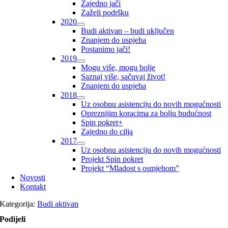
Zajedno jači
Zaželi podršku
2020
Budi aktivan – budi uključen
Znanjem do uspjeha
Postanimo jači!
2019
Mogu više, mogu bolje
Saznaj više, sačuvaj život!
Znanjem do uspjeha
2018
Uz osobnu asistenciju do novih mogućnosti
Opreznijim koracima za bolju budućnost
Spin pokret+
Zajedno do cilja
2017
Uz osobnu asistenciju do novih mogućnosti
Projekt Spin pokret
Projekt “Mladost s osmjehom”
Novosti
Kontakt
Kategorija:
Budi aktivan
Podijeli