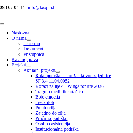
Skip
098 67 04 34 |
info@kaspin.hr
to
content
Toggle
Navigation
Naslovna
O nama
Tko smo
Dokumenti
Pristupnica
Katalog prava
Projekti
Aktualni projekti
Ruke podrške – mreža aktivne zajednice
SF.3.4.11.04.0052
Koraci za lijek – Wings for life 2026
Tragom medinih kotačića
Boje emocija
Treća dob
Put do cilja
Zajedno do cilja
Pružimo podršku
Osobna asistencija
Institucionalna podrška