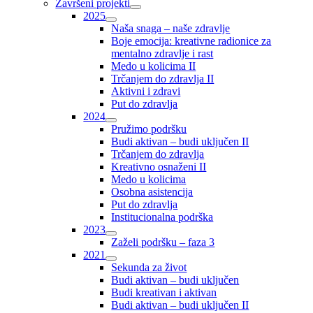
Završeni projekti
2025
Naša snaga – naše zdravlje
Boje emocija: kreativne radionice za
mentalno zdravlje i rast
Medo u kolicima II
Trčanjem do zdravlja II
Aktivni i zdravi
Put do zdravlja
2024
Pružimo podršku
Budi aktivan – budi uključen II
Trčanjem do zdravlja
Kreativno osnaženi II
Medo u kolicima
Osobna asistencija
Put do zdravlja
Institucionalna podrška
2023
Zaželi podršku – faza 3
2021
Sekunda za život
Budi aktivan – budi uključen
Budi kreativan i aktivan
Budi aktivan – budi uključen II