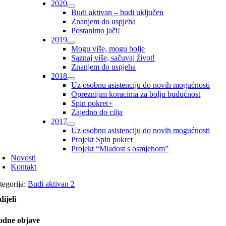
2020
Budi aktivan – budi uključen
Znanjem do uspjeha
Postanimo jači!
2019
Mogu više, mogu bolje
Saznaj više, sačuvaj život!
Znanjem do uspjeha
2018
Uz osobnu asistenciju do novih mogućnosti
Opreznijim koracima za bolju budućnost
Spin pokret+
Zajedno do cilja
2017
Uz osobnu asistenciju do novih mogućnosti
Projekt Spin pokret
Projekt “Mladost s osmjehom”
Novosti
Kontakt
tegorija:
Budi aktivan 2
dijeli
odne objave