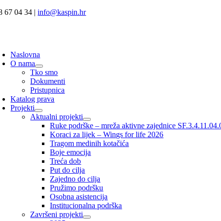
Skip
8 67 04 34 |
info@kaspin.hr
to
content
oggle
avigation
Naslovna
O nama
Tko smo
Dokumenti
Pristupnica
Katalog prava
Projekti
Aktualni projekti
Ruke podrške – mreža aktivne zajednice SF.3.4.11.04
Koraci za lijek – Wings for life 2026
Tragom medinih kotačića
Boje emocija
Treća dob
Put do cilja
Zajedno do cilja
Pružimo podršku
Osobna asistencija
Institucionalna podrška
Završeni projekti