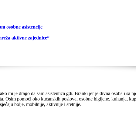
om osobne asistencije
mreža aktivne zajednice“
 mi je drago da sam asistentica gđi. Branki jer je divna osoba i sa njo
ota. Osim pomoći oko kućanskih poslova, osobne higijene, kuhanja, kupov
jećaju bolje, mobilnije, aktivnije i sretnije.