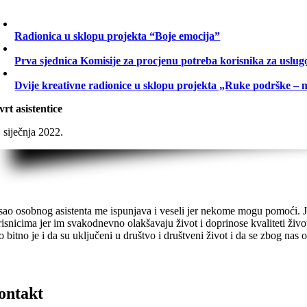
Radionica u sklopu projekta “Boje emocija”
Prva sjednica Komisije za procjenu potreba korisnika za uslug
Dvije kreativne radionice u sklopu projekta „Ruke podrške – 
vrt asistentice
 siječnja 2022.
sao osobnog asistenta me ispunjava i veseli jer nekome mogu pomoći. Jako
risnicima jer im svakodnevno olakšavaju život i doprinose kvaliteti živ
o bitno je i da su uključeni u društvo i društveni život i da se zbog nas os
ontakt