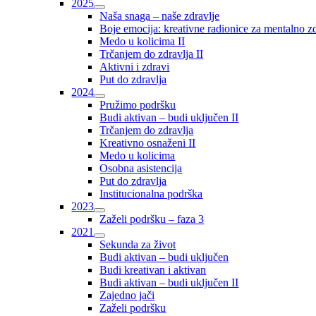
2025
Naša snaga – naše zdravlje
Boje emocija: kreativne radionice za mentalno zdr
Medo u kolicima II
Trčanjem do zdravlja II
Aktivni i zdravi
Put do zdravlja
2024
Pružimo podršku
Budi aktivan – budi uključen II
Trčanjem do zdravlja
Kreativno osnaženi II
Medo u kolicima
Osobna asistencija
Put do zdravlja
Institucionalna podrška
2023
Zaželi podršku – faza 3
2021
Sekunda za život
Budi aktivan – budi uključen
Budi kreativan i aktivan
Budi aktivan – budi uključen II
Zajedno jači
Zaželi podršku