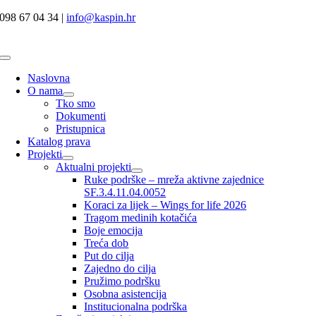
Skip
098 67 04 34 |
info@kaspin.hr
to
content
Toggle
Navigation
Naslovna
O nama
Tko smo
Dokumenti
Pristupnica
Katalog prava
Projekti
Aktualni projekti
Ruke podrške – mreža aktivne zajednice
SF.3.4.11.04.0052
Koraci za lijek – Wings for life 2026
Tragom medinih kotačića
Boje emocija
Treća dob
Put do cilja
Zajedno do cilja
Pružimo podršku
Osobna asistencija
Institucionalna podrška