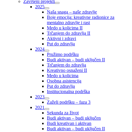
Završeni projekti
2025
Naša snaga – naše zdravlje
Boje emocija: kreativne radionice za
mentalno zdravlje i rast
Medo u kolicima II
Trčanjem do zdravlja II
Aktivni i zdravi
Put do zdravlja
2024
Pružimo podršku
Budi aktivan – budi uključen II
Trčanjem do zdravlja
Kreativno osnaženi II
Medo u kolicima
Osobna asistencija
Put do zdravlja
Institucionalna podrška
2023
Zaželi podršku – faza 3
2021
Sekunda za život
Budi aktivan – budi uključen
Budi kreativan i aktivan
Budi aktivan – budi uključen II