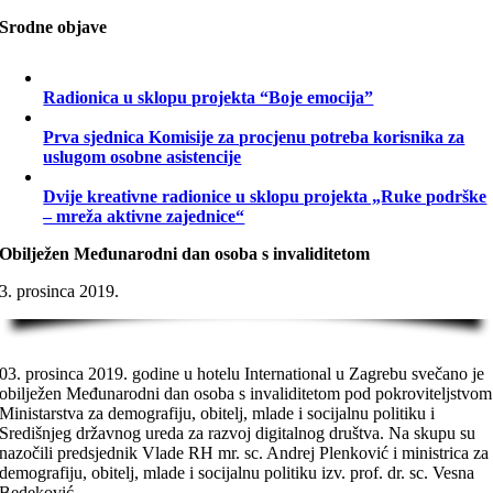
Srodne objave
Radionica u sklopu projekta “Boje emocija”
Prva sjednica Komisije za procjenu potreba korisnika za
uslugom osobne asistencije
Dvije kreativne radionice u sklopu projekta „Ruke podrške
– mreža aktivne zajednice“
Obilježen Međunarodni dan osoba s invaliditetom
3. prosinca 2019.
03. prosinca 2019. godine u hotelu International u Zagrebu svečano je
obilježen Međunarodni dan osoba s invaliditetom pod pokroviteljstvom
Ministarstva za demografiju, obitelj, mlade i socijalnu politiku i
Središnjeg državnog ureda za razvoj digitalnog društva. Na skupu su
nazočili predsjednik Vlade RH mr. sc. Andrej Plenković i ministrica za
demografiju, obitelj, mlade i socijalnu politiku izv. prof. dr. sc. Vesna
Bedeković.