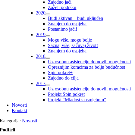
Zajedno jači
Zaželi podršku
2020
Budi aktivan – budi uključen
Znanjem do uspjeha
Postanimo jači!
2019
Mogu više, mogu bolje
Saznaj više, sačuvaj život!
Znanjem do uspjeha
2018
Uz osobnu asistenciju do novih mogućnosti
Opreznijim koracima za bolju budućnost
Spin pokret+
Zajedno do cilja
2017
Uz osobnu asistenciju do novih mogućnosti
Projekt Spin pokret
Projekt “Mladost s osmjehom”
Novosti
Kontakt
Kategorija:
Novosti
Podijeli