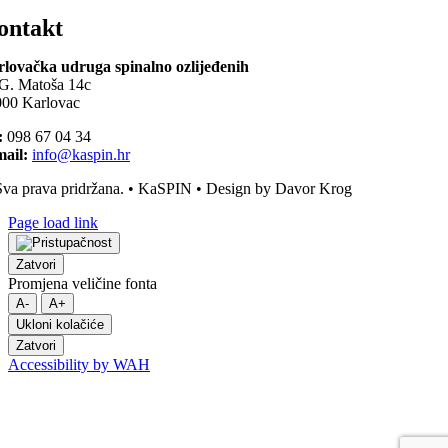
ontakt
lovačka udruga spinalno ozlijeđenih
G. Matoša 14c
00 Karlovac
:
098 67 04 34
ail:
info@kaspin.hr
va prava pridržana. • KaSPIN • Design by Davor Krog
Page load link
Zatvori
Promjena veličine fonta
A-
A+
Ukloni kolačiće
Zatvori
Accessibility by WAH
Go
to
Top