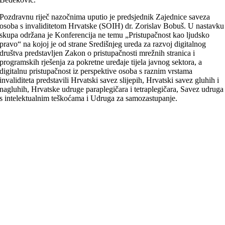
Pozdravnu riječ nazočnima uputio je predsjednik Zajednice saveza
osoba s invaliditetom Hrvatske (SOIH) dr. Zorislav Bobuš. U nastavku
skupa održana je Konferencija ne temu „Pristupačnost kao ljudsko
pravo“ na kojoj je od strane Središnjeg ureda za razvoj digitalnog
društva predstavljen Zakon o pristupačnosti mrežnih stranica i
programskih rješenja za pokretne uređaje tijela javnog sektora, a
digitalnu pristupačnost iz perspektive osoba s raznim vrstama
invaliditeta predstavili Hrvatski savez slijepih, Hrvatski savez gluhih i
nagluhih, Hrvatske udruge paraplegičara i tetraplegičara, Savez udruga
s intelektualnim teškoćama i Udruga za samozastupanje.