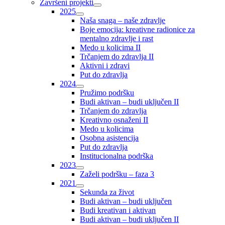
Završeni projekti
2025
Naša snaga – naše zdravlje
Boje emocija: kreativne radionice za
mentalno zdravlje i rast
Medo u kolicima II
Trčanjem do zdravlja II
Aktivni i zdravi
Put do zdravlja
2024
Pružimo podršku
Budi aktivan – budi uključen II
Trčanjem do zdravlja
Kreativno osnaženi II
Medo u kolicima
Osobna asistencija
Put do zdravlja
Institucionalna podrška
2023
Zaželi podršku – faza 3
2021
Sekunda za život
Budi aktivan – budi uključen
Budi kreativan i aktivan
Budi aktivan – budi uključen II