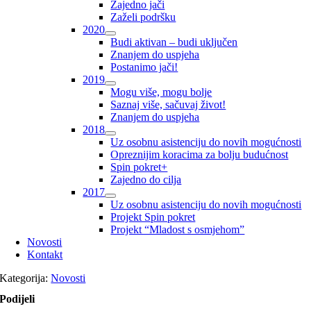
Zajedno jači
Zaželi podršku
2020
Budi aktivan – budi uključen
Znanjem do uspjeha
Postanimo jači!
2019
Mogu više, mogu bolje
Saznaj više, sačuvaj život!
Znanjem do uspjeha
2018
Uz osobnu asistenciju do novih mogućnosti
Opreznijim koracima za bolju budućnost
Spin pokret+
Zajedno do cilja
2017
Uz osobnu asistenciju do novih mogućnosti
Projekt Spin pokret
Projekt “Mladost s osmjehom”
Novosti
Kontakt
Kategorija:
Novosti
Podijeli