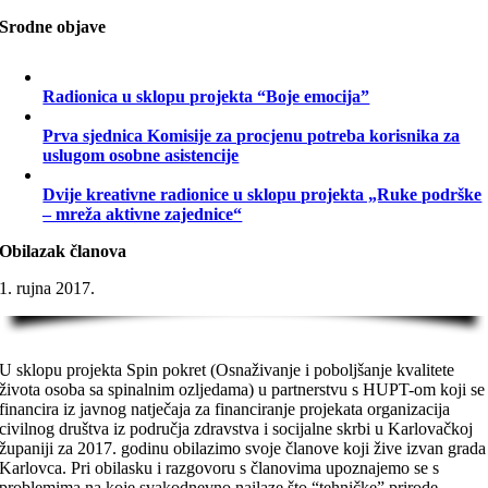
Srodne objave
Radionica u sklopu projekta “Boje emocija”
Prva sjednica Komisije za procjenu potreba korisnika za
uslugom osobne asistencije
Dvije kreativne radionice u sklopu projekta „Ruke podrške
– mreža aktivne zajednice“
Obilazak članova
1. rujna 2017.
U sklopu projekta Spin pokret (Osnaživanje i poboljšanje kvalitete
života osoba sa spinalnim ozljedama) u partnerstvu s HUPT-om koji se
financira iz javnog natječaja za financiranje projekata organizacija
civilnog društva iz područja zdravstva i socijalne skrbi u Karlovačkoj
županiji za 2017. godinu obilazimo svoje članove koji žive izvan grada
Karlovca. Pri obilasku i razgovoru s članovima upoznajemo se s
problemima na koje svakodnevno nailaze što “tehničke” prirode-