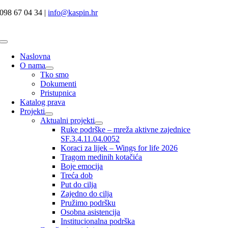
Skip
098 67 04 34 |
info@kaspin.hr
to
content
Toggle
Navigation
Naslovna
O nama
Tko smo
Dokumenti
Pristupnica
Katalog prava
Projekti
Aktualni projekti
Ruke podrške – mreža aktivne zajednice
SF.3.4.11.04.0052
Koraci za lijek – Wings for life 2026
Tragom medinih kotačića
Boje emocija
Treća dob
Put do cilja
Zajedno do cilja
Pružimo podršku
Osobna asistencija
Institucionalna podrška