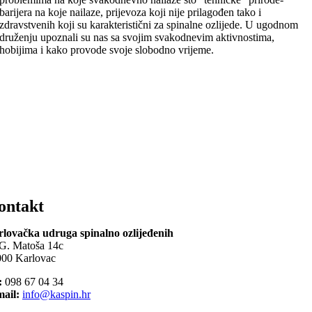
barijera na koje nailaze, prijevoza koji nije prilagođen tako i
zdravstvenih koji su karakteristični za spinalne ozlijede. U ugodnom
druženju upoznali su nas sa svojim svakodnevim aktivnostima,
hobijima i kako provode svoje slobodno vrijeme.
ontakt
lovačka udruga spinalno ozlijeđenih
G. Matoša 14c
00 Karlovac
:
098 67 04 34
ail:
info@kaspin.hr