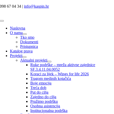
Skip
098 67 04 34 |
info@kaspin.hr
to
content
Toggle
Navigation
Naslovna
O nama
Tko smo
Dokumenti
Pristupnica
Katalog prava
Projekti
Aktualni projekti
Ruke podrške – mreža aktivne zajednice
SF.3.4.11.04.0052
Koraci za lijek – Wings for life 2026
Tragom medinih kotačića
Boje emocija
Treća dob
Put do cilja
Zajedno do cilja
Pružimo podršku
Osobna asistencija
Institucionalna podrška