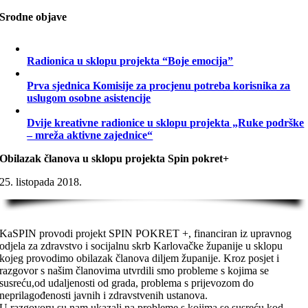
Srodne objave
Radionica u sklopu projekta “Boje emocija”
Prva sjednica Komisije za procjenu potreba korisnika za
uslugom osobne asistencije
Dvije kreativne radionice u sklopu projekta „Ruke podrške
– mreža aktivne zajednice“
Obilazak članova u sklopu projekta Spin pokret+
25. listopada 2018.
KaSPIN provodi projekt SPIN POKRET +, financiran iz upravnog
odjela za zdravstvo i socijalnu skrb Karlovačke županije u sklopu
kojeg provodimo obilazak članova diljem županije. Kroz posjet i
razgovor s našim članovima utvrdili smo probleme s kojima se
susreću,od udaljenosti od grada, problema s prijevozom do
neprilagođenosti javnih i zdravstvenih ustanova.
U razgovoru su nam ukazali na probleme s kojima se susreću kod