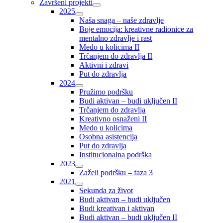
Završeni projekti
2025
Naša snaga – naše zdravlje
Boje emocija: kreativne radionice za
mentalno zdravlje i rast
Medo u kolicima II
Trčanjem do zdravlja II
Aktivni i zdravi
Put do zdravlja
2024
Pružimo podršku
Budi aktivan – budi uključen II
Trčanjem do zdravlja
Kreativno osnaženi II
Medo u kolicima
Osobna asistencija
Put do zdravlja
Institucionalna podrška
2023
Zaželi podršku – faza 3
2021
Sekunda za život
Budi aktivan – budi uključen
Budi kreativan i aktivan
Budi aktivan – budi uključen II