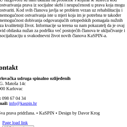
ostvarivanja prava iz socijalne skrbi i neupućenosti u prava koja mogu
ostvariti. Kod svih članova javlja se problem vezan uz rehabilitaciju i
nemogućnost ostvarivanja iste u mjeri koja im je potrebna te također
nemogućnost dobivanja odgovarajućih ortopedskih pomagala nužnih
za kvalitetniji život. Informacije sa terena su nam pokazatelj da je ovaj
vid obilaska nužan za podršku već postojećih članova te uključivanje i
socijalizaciju u svakodnevni život novih članova KaSPIN-a.
ontakt
lovačka udruga spinalno ozlijeđenih
G. Matoša 14c
00 Karlovac
:
098 67 04 34
ail:
info@kaspin.hr
va prava pridržana. • KaSPIN • Design by Davor Krog
Page load link