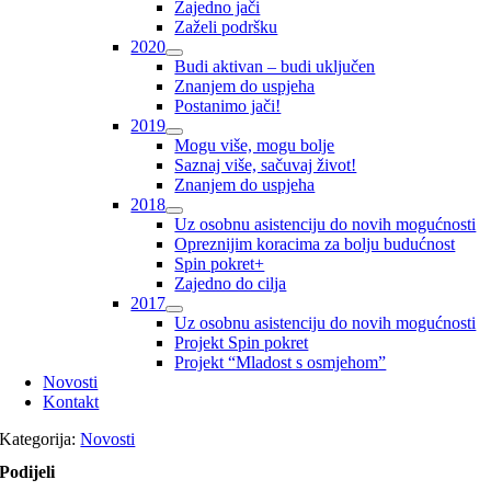
Zajedno jači
Zaželi podršku
2020
Budi aktivan – budi uključen
Znanjem do uspjeha
Postanimo jači!
2019
Mogu više, mogu bolje
Saznaj više, sačuvaj život!
Znanjem do uspjeha
2018
Uz osobnu asistenciju do novih mogućnosti
Opreznijim koracima za bolju budućnost
Spin pokret+
Zajedno do cilja
2017
Uz osobnu asistenciju do novih mogućnosti
Projekt Spin pokret
Projekt “Mladost s osmjehom”
Novosti
Kontakt
Kategorija:
Novosti
Podijeli