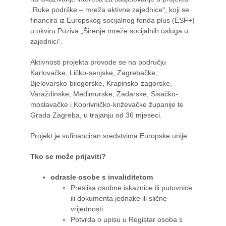
„Ruke podrške – mreža aktivne zajednice“, koji se
financira iz Europskog socijalnog fonda plus (ESF+)
u okviru Poziva „Širenje mreže socijalnih usluga u
zajednici“.
Aktivnosti projekta provode se na području
Karlovačke, Ličko-senjske, Zagrebačke,
Bjelovarsko-bilogorske, Krapinsko-zagorske,
Varaždinske, Međimurske, Zadarske, Sisačko-
moslavačke i Koprivničko-križevačke županije te
Grada Zagreba, u trajanju od 36 mjeseci.
Projekt je sufinanciran sredstvima Europske unije.
Tko se može prijaviti?
odrasle osobe s invaliditetom
Preslika osobne iskaznice ili putovnice
ili dokumenta jednake ili slične
vrijednosti
Potvrda o upisu u Registar osoba s