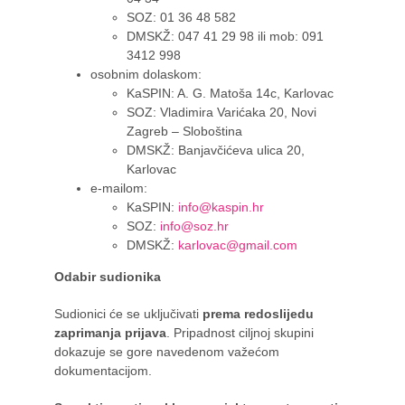
SOZ: 01 36 48 582
DMSKŽ: 047 41 29 98 ili mob: 091
3412 998
osobnim dolaskom:
KaSPIN: A. G. Matoša 14c, Karlovac
SOZ: Vladimira Varićaka 20, Novi
Zagreb – Sloboština
DMSKŽ: Banjavčićeva ulica 20,
Karlovac
e-mailom:
KaSPIN:
info@kaspin.hr
SOZ:
info@soz.hr
DMSKŽ:
karlovac@gmail.com
Odabir sudionika
Sudionici će se uključivati
prema redoslijedu
zaprimanja prijava
. Pripadnost ciljnoj skupini
dokazuje se gore navedenom važećom
dokumentacijom.