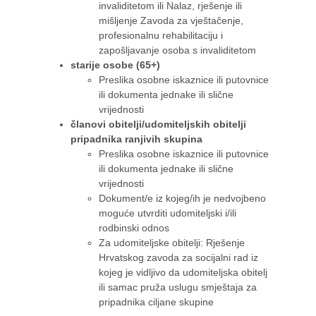
invaliditetom ili Nalaz, rješenje ili
mišljenje Zavoda za vještačenje,
profesionalnu rehabilitaciju i
zapošljavanje osoba s invaliditetom
starije osobe (65+)
Preslika osobne iskaznice ili putovnice
ili dokumenta jednake ili slične
vrijednosti
članovi obitelji/udomiteljskih obitelji
pripadnika ranjivih skupina
Preslika osobne iskaznice ili putovnice
ili dokumenta jednake ili slične
vrijednosti
Dokument/e iz kojeg/ih je nedvojbeno
moguće utvrditi udomiteljski i/ili
rodbinski odnos
Za udomiteljske obitelji: Rješenje
Hrvatskog zavoda za socijalni rad iz
kojeg je vidljivo da udomiteljska obitelj
ili samac pruža uslugu smještaja za
pripadnika ciljane skupine