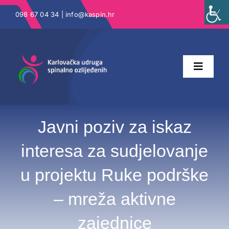
Skip
098 67 04 34 |
info@kaspin.hr
to
content
Toggle
Naviga
Naslovna
Javni poziv za iskaz
interesa za sudjelovanje
O nama
u projektu Ruke podrške
Katalog prava
– mreža aktivne
Projekti
zajednice