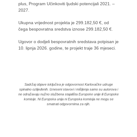
plus, Program Učinkoviti ljudski potencijali 2021. –
2027.
Ukupna vrijednost projekta je 299.182,50 €, od
čega bespovratna sredstva iznose 299.182,50 €.
Ugovor o dodjeli bespovratnih sredstava potpisan je
10. lipnja 2026. godine, te projekt traje 36 mjeseci.
Sadržaj objave isključiva je odgovornost Karlovačke udruge
spinalno ozlijeđenih. Izneseni stavovi i mišljenja samo su autorova i
ne odražavaju nužno službena stajališta Europske unije ili Europske
komisije. Ni Europska unija ni Europska komisija ne mogu se
smatrati odgovornima za njih.