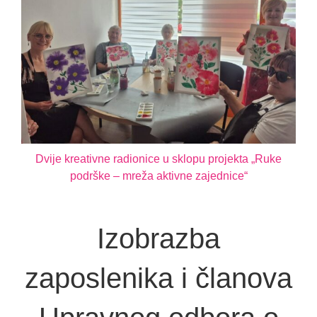
Dvije kreativne radionice u sklopu projekta „Ruke
podrške – mreža aktivne zajednice“
Izobrazba
zaposlenika i članova