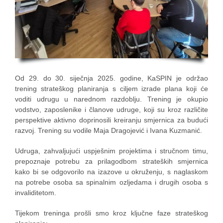
Od 29. do 30. siječnja 2025. godine, KaSPIN je održao
trening strateškog planiranja s ciljem izrade plana koji će
voditi udrugu u narednom razdoblju. Trening je okupio
vodstvo, zaposlenike i članove udruge, koji su kroz različite
perspektive aktivno doprinosili kreiranju smjernica za budući
razvoj. Trening su vodile Maja Dragojević i Ivana Kuzmanić.
Udruga, zahvaljujući uspješnim projektima i stručnom timu,
prepoznaje potrebu za prilagodbom strateških smjernica
kako bi se odgovorilo na izazove u okruženju, s naglaskom
na potrebe osoba sa spinalnim ozljedama i drugih osoba s
invaliditetom.
Tijekom treninga prošli smo kroz ključne faze strateškog