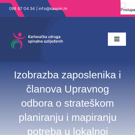
Skip
098 67 04 34 |
info@kaspin.hr
to
content
Toggle
Naviga
Naslovna
Izobrazba zaposlenika i
članova Upravnog
O nama
odbora o strateškom
Katalog prava
planiranju i mapiranju
Projekti
potreba u lokalnoj