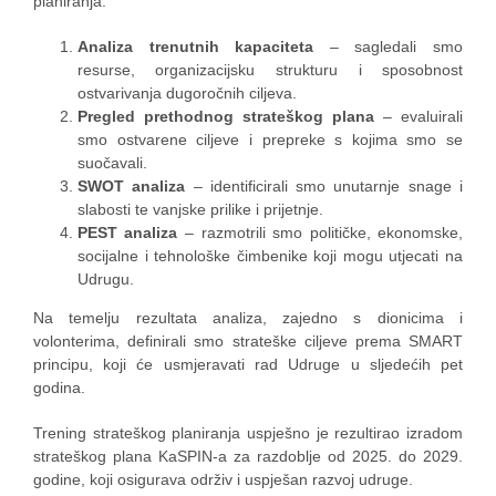
planiranja:
Analiza trenutnih kapaciteta
– sagledali smo
resurse, organizacijsku strukturu i sposobnost
ostvarivanja dugoročnih ciljeva.
Pregled prethodnog strateškog plana
– evaluirali
smo ostvarene ciljeve i prepreke s kojima smo se
suočavali.
SWOT analiza
– identificirali smo unutarnje snage i
slabosti te vanjske prilike i prijetnje.
PEST analiza
– razmotrili smo političke, ekonomske,
socijalne i tehnološke čimbenike koji mogu utjecati na
Udrugu.
Na temelju rezultata analiza, zajedno s dionicima i
volonterima, definirali smo strateške ciljeve prema SMART
principu, koji će usmjeravati rad Udruge u sljedećih pet
godina.
Trening strateškog planiranja uspješno je rezultirao izradom
strateškog plana KaSPIN-a za razdoblje od 2025. do 2029.
godine, koji osigurava održiv i uspješan razvoj udruge.