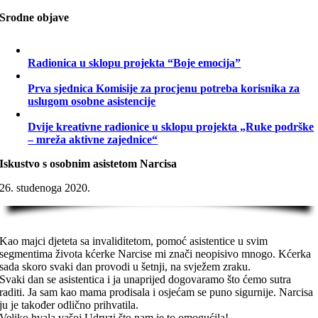
Srodne objave
Radionica u sklopu projekta “Boje emocija”
Prva sjednica Komisije za procjenu potreba korisnika za
uslugom osobne asistencije
Dvije kreativne radionice u sklopu projekta „Ruke podrške
– mreža aktivne zajednice“
Iskustvo s osobnim asistetom Narcisa
26. studenoga 2020.
Kao majci djeteta sa invaliditetom, pomoć asistentice u svim
segmentima života kćerke Narcise mi znači neopisivo mnogo. Kćerka
sada skoro svaki dan provodi u šetnji, na svježem zraku.
Svaki dan se asistentica i ja unaprijed dogovaramo što ćemo sutra
raditi. Ja sam kao mama prodisala i osjećam se puno sigurnije. Narcisa
ju je također odlično prihvatila.
Veliko hvala vašoj Udruzi što nam je to omogućila!