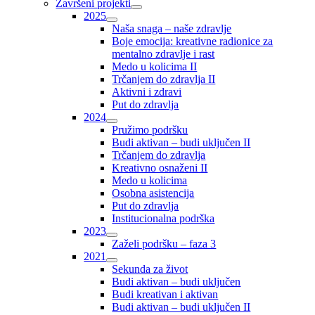
Završeni projekti
2025
Naša snaga – naše zdravlje
Boje emocija: kreativne radionice za
mentalno zdravlje i rast
Medo u kolicima II
Trčanjem do zdravlja II
Aktivni i zdravi
Put do zdravlja
2024
Pružimo podršku
Budi aktivan – budi uključen II
Trčanjem do zdravlja
Kreativno osnaženi II
Medo u kolicima
Osobna asistencija
Put do zdravlja
Institucionalna podrška
2023
Zaželi podršku – faza 3
2021
Sekunda za život
Budi aktivan – budi uključen
Budi kreativan i aktivan
Budi aktivan – budi uključen II