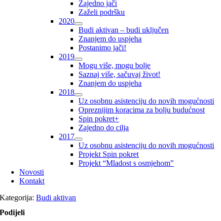
Zajedno jači
Zaželi podršku
2020
Budi aktivan – budi uključen
Znanjem do uspjeha
Postanimo jači!
2019
Mogu više, mogu bolje
Saznaj više, sačuvaj život!
Znanjem do uspjeha
2018
Uz osobnu asistenciju do novih mogućnosti
Opreznijim koracima za bolju budućnost
Spin pokret+
Zajedno do cilja
2017
Uz osobnu asistenciju do novih mogućnosti
Projekt Spin pokret
Projekt “Mladost s osmjehom”
Novosti
Kontakt
Kategorija:
Budi aktivan
Podijeli