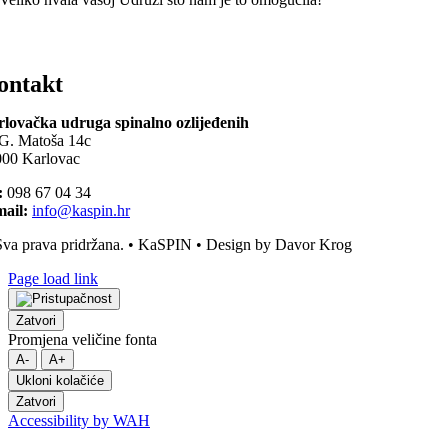
ontakt
lovačka udruga spinalno ozlijeđenih
G. Matoša 14c
00 Karlovac
:
098 67 04 34
ail:
info@kaspin.hr
va prava pridržana. • KaSPIN • Design by Davor Krog
Page load link
Zatvori
Promjena veličine fonta
A-
A+
Ukloni kolačiće
Zatvori
Accessibility by WAH
Go