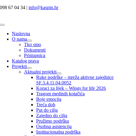
Skip
098 67 04 34 |
info@kaspin.hr
to
content
Toggle
Navigation
Naslovna
O nama
Tko smo
Dokumenti
Pristupnica
Katalog prava
Projekti
Aktualni projekti
Ruke podrške – mreža aktivne zajednice
SF.3.4.11.04.0052
Koraci za lijek – Wings for life 2026
Tragom medinih kotačića
Boje emocija
Treća dob
Put do cilja
Zajedno do cilja
Pružimo podršku
Osobna asistencija
Institucionalna podrška