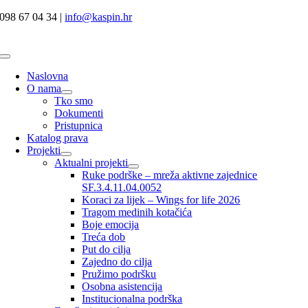
Skip
098 67 04 34 |
info@kaspin.hr
to
content
Toggle
Navigation
Naslovna
O nama
Tko smo
Dokumenti
Pristupnica
Katalog prava
Projekti
Aktualni projekti
Ruke podrške – mreža aktivne zajednice
SF.3.4.11.04.0052
Koraci za lijek – Wings for life 2026
Tragom medinih kotačića
Boje emocija
Treća dob
Put do cilja
Zajedno do cilja
Pružimo podršku
Osobna asistencija
Institucionalna podrška