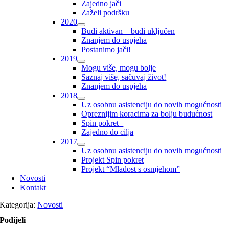
Zajedno jači
Zaželi podršku
2020
Budi aktivan – budi uključen
Znanjem do uspjeha
Postanimo jači!
2019
Mogu više, mogu bolje
Saznaj više, sačuvaj život!
Znanjem do uspjeha
2018
Uz osobnu asistenciju do novih mogućnosti
Opreznijim koracima za bolju budućnost
Spin pokret+
Zajedno do cilja
2017
Uz osobnu asistenciju do novih mogućnosti
Projekt Spin pokret
Projekt “Mladost s osmjehom”
Novosti
Kontakt
Kategorija:
Novosti
Podijeli