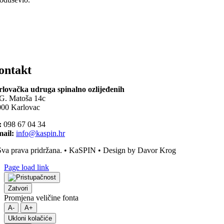
ontakt
lovačka udruga spinalno ozlijeđenih
G. Matoša 14c
00 Karlovac
:
098 67 04 34
ail:
info@kaspin.hr
va prava pridržana. • KaSPIN • Design by Davor Krog
Page load link
Zatvori
Promjena veličine fonta
A-
A+
Ukloni kolačiće