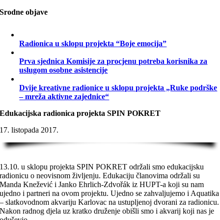
Srodne objave
Radionica u sklopu projekta “Boje emocija”
Prva sjednica Komisije za procjenu potreba korisnika za
uslugom osobne asistencije
Dvije kreativne radionice u sklopu projekta „Ruke podrške
– mreža aktivne zajednice“
Edukacijska radionica projekta SPIN POKRET
17. listopada 2017.
13.10. u sklopu projekta SPIN POKRET održali smo edukacijsku
radionicu o neovisnom življenju. Edukaciju članovima održali su
Manda Knežević i Janko Ehrlich-Zdvořák iz HUPT-a koji su nam
ujedno i partneri na ovom projektu. Ujedno se zahvaljujemo i Aquatika
– slatkovodnom akvariju Karlovac na ustupljenoj dvorani za radionicu.
Nakon radnog djela uz kratko druženje obišli smo i akvarij koji nas je
oduševio.