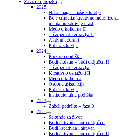
Završeni projekti
2025
Naša snaga – naše zdravlje
Boje emocija: kreativne radionice za
mentalno zdravlje i rast
Medo u kolicima II
Trčanjem do zdravlja II
Aktivni i zdravi
Put do zdravlja
2024
Pružimo podršku
Budi aktivan – budi uključen II
Trčanjem do zdravlja
Kreativno osnaženi II
Medo u kolicima
Osobna asistencija
Put do zdravlja
Institucionalna podrška
2023
Zaželi podršku – faza 3
2021
Sekunda za život
Budi aktivan – budi uključen
Budi kreativan i aktivan
Budi aktivan – budi uključen II