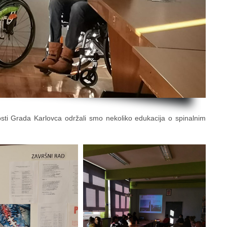
sti Grada Karlovca održali smo nekoliko edukacija o spinalnim