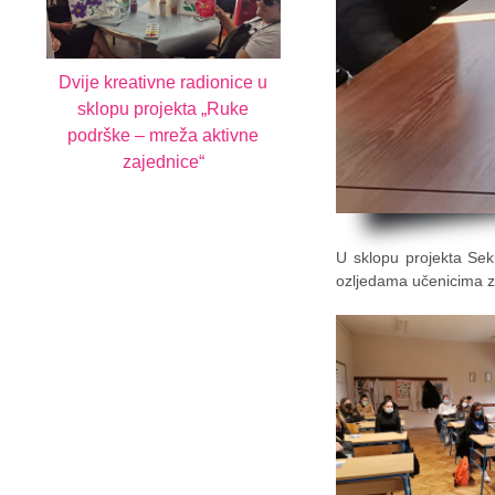
Dvije kreativne radionice u
sklopu projekta „Ruke
podrške – mreža aktivne
zajednice“
U sklopu projekta Sek
ozljedama učenicima z