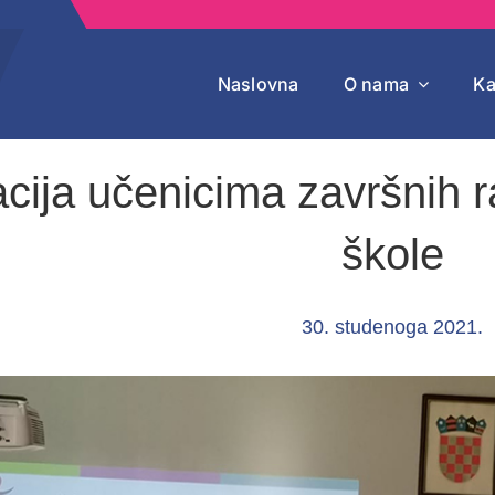
Naslovna
O nama
Ka
cija učenicima završnih r
škole
30. studenoga 2021.