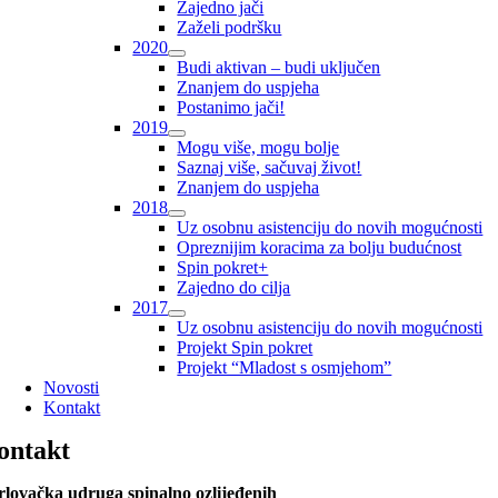
Zajedno jači
Zaželi podršku
2020
Budi aktivan – budi uključen
Znanjem do uspjeha
Postanimo jači!
2019
Mogu više, mogu bolje
Saznaj više, sačuvaj život!
Znanjem do uspjeha
2018
Uz osobnu asistenciju do novih mogućnosti
Opreznijim koracima za bolju budućnost
Spin pokret+
Zajedno do cilja
2017
Uz osobnu asistenciju do novih mogućnosti
Projekt Spin pokret
Projekt “Mladost s osmjehom”
Novosti
Kontakt
ontakt
lovačka udruga spinalno ozlijeđenih