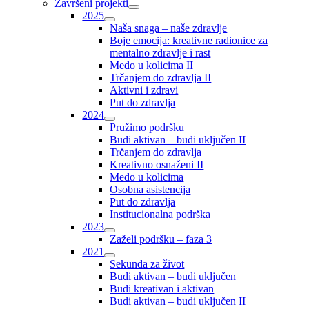
Završeni projekti
2025
Naša snaga – naše zdravlje
Boje emocija: kreativne radionice za
mentalno zdravlje i rast
Medo u kolicima II
Trčanjem do zdravlja II
Aktivni i zdravi
Put do zdravlja
2024
Pružimo podršku
Budi aktivan – budi uključen II
Trčanjem do zdravlja
Kreativno osnaženi II
Medo u kolicima
Osobna asistencija
Put do zdravlja
Institucionalna podrška
2023
Zaželi podršku – faza 3
2021
Sekunda za život
Budi aktivan – budi uključen
Budi kreativan i aktivan
Budi aktivan – budi uključen II