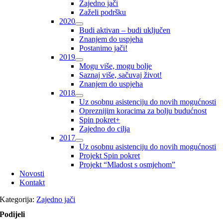
Zajedno jači
Zaželi podršku
2020
Budi aktivan – budi uključen
Znanjem do uspjeha
Postanimo jači!
2019
Mogu više, mogu bolje
Saznaj više, sačuvaj život!
Znanjem do uspjeha
2018
Uz osobnu asistenciju do novih mogućnosti
Opreznijim koracima za bolju budućnost
Spin pokret+
Zajedno do cilja
2017
Uz osobnu asistenciju do novih mogućnosti
Projekt Spin pokret
Projekt “Mladost s osmjehom”
Novosti
Kontakt
Kategorija:
Zajedno jači
Podijeli