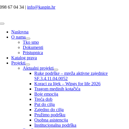
Skip
098 67 04 34 |
info@kaspin.hr
to
content
Toggle
Navigation
Naslovna
O nama
Tko smo
Dokumenti
Pristupnica
Katalog prava
Projekti
Aktualni projekti
Ruke podrške – mreža aktivne zajednice
SF.3.4.11.04.0052
Koraci za lijek – Wings for life 2026
Tragom medinih kotačića
Boje emocija
Treća dob
Put do cilja
Zajedno do cilja
Pružimo podršku
Osobna asistencija
Institucionalna podrška