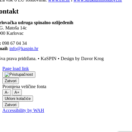
ontakt
lovačka udruga spinalno ozlijeđenih
G. Matoša 14c
00 Karlovac
:
098 67 04 34
ail:
info@kaspin.hr
va prava pridržana. • KaSPIN • Design by Davor Krog
Page load link
Zatvori
Promjena veličine fonta
A-
A+
Ukloni kolačiće
Zatvori
Accessibility by WAH
Go
to
Top