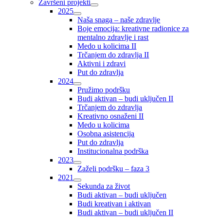
Završeni projekti
2025
Naša snaga – naše zdravlje
Boje emocija: kreativne radionice za
mentalno zdravlje i rast
Medo u kolicima II
Trčanjem do zdravlja II
Aktivni i zdravi
Put do zdravlja
2024
Pružimo podršku
Budi aktivan – budi uključen II
Trčanjem do zdravlja
Kreativno osnaženi II
Medo u kolicima
Osobna asistencija
Put do zdravlja
Institucionalna podrška
2023
Zaželi podršku – faza 3
2021
Sekunda za život
Budi aktivan – budi uključen
Budi kreativan i aktivan
Budi aktivan – budi uključen II