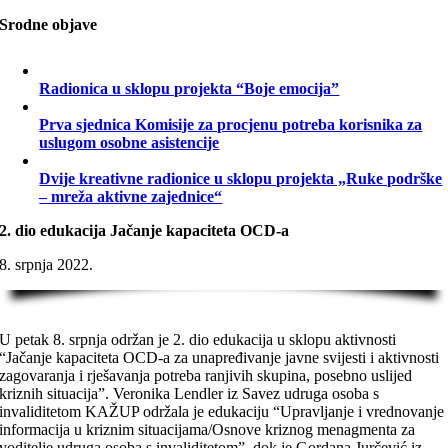
Srodne objave
Radionica u sklopu projekta “Boje emocija”
Prva sjednica Komisije za procjenu potreba korisnika za
uslugom osobne asistencije
Dvije kreativne radionice u sklopu projekta „Ruke podrške
– mreža aktivne zajednice“
2. dio edukacija Jačanje kapaciteta OCD-a
8. srpnja 2022.
U petak 8. srpnja održan je 2. dio edukacija u sklopu aktivnosti
“Jačanje kapaciteta OCD-a za unapređivanje javne svijesti i aktivnosti
zagovaranja i rješavanja potreba ranjivih skupina, posebno uslijed
kriznih situacija”. Veronika Lendler iz Savez udruga osoba s
invaliditetom KAŽUP održala je edukaciju “Upravljanje i vrednovanje
informacija u kriznim situacijama/Osnove kriznog menagmenta za
voditelje udruga osoba s invaliditetom”, dok je Gordana Jurčević iz