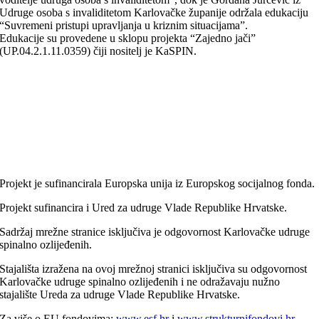
Udruge osoba s invaliditetom Karlovačke županije održala edukaciju
“Suvremeni pristupi upravljanja u kriznim situacijama”.
Edukacije su provedene u sklopu projekta “Zajedno jači”
(UP.04.2.1.11.0359) čiji nositelj je KaSPIN.
Projekt je sufinancirala Europska unija iz Europskog socijalnog fonda.
Projekt sufinancira i Ured za udruge Vlade Republike Hrvatske.
Sadržaj mrežne stranice isključiva je odgovornost Karlovačke udruge
spinalno ozlijeđenih.
Stajališta izražena na ovoj mrežnoj stranici isključiva su odgovornost
Karlovačke udruge spinalno ozlijeđenih i ne odražavaju nužno
stajalište Ureda za udruge Vlade Republike Hrvatske.
Za više o EU fondovima:
www.esf.hr
i
www.strukturnifondovi.hr