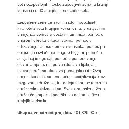
pet nezaposlenih i teško zapošljivih žena, a krajnji
korisnici su 30 starijih i nemoćnih osoba.
Zaposlene žene će svojim radom poboljšati
kvalitetu života krajnjim korisnicima, pružajući im
primjerice pomoć u dostavi namirnica, pomoć u
pripremi obroka u kućanstvima, pomoć u
održavanju čistoće domova korisnika, pomoć pri
oblačenju i svlačenju, brigu o higijeni, pomoć u
socijalnoj integraciji, pomoć u posredovanju
ostvarivanju raznih prava (dostava lijekova,
plaćanje računa, dostava pomagala) i dr. Ovaj
projekt korisnicima omogućuje socijalizaciju kroz
razgovore i druženje, te pratnju i pomoć u raznim
društvenim aktivnostima. Svaka zaposlena žena
pružat će potporu i podršku za najmanje šest
krajnjih korisnika.
Ukupna vrijednost projekta:
464.329,90 kn