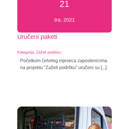
21
tra, 2021
Uručeni paketi
Kategorija:
Zaželi podršku
Početkom četvrtog mjeseca zaposlenicima
na projektu “Zaželi podršku” uručeni su [...]
Nastavi čitati