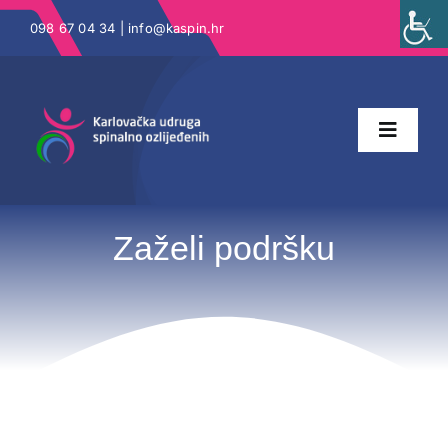
Skip
098 67 04 34 |
info@kaspin.hr
to
content
Toggle
Naviga
Zaželi podršku
Zaželi podršku
Novosti
Kontakt
KaSPIN