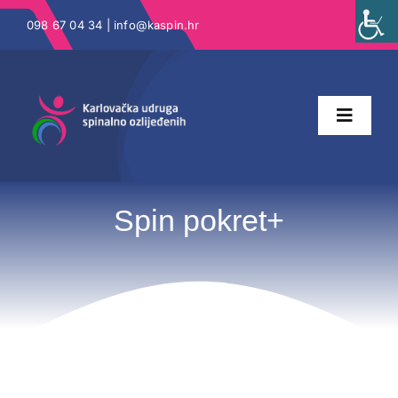
Skip
098 67 04 34 |
info@kaspin.hr
to
content
Toggle
Naviga
Naslovna
Spin pokret+
O nama
Katalog prava
Projekti