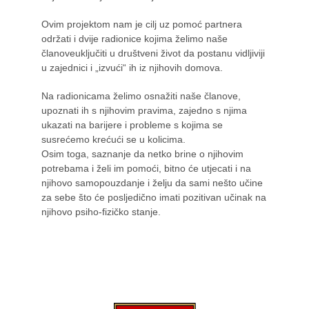
Ovim projektom nam je cilj uz pomoć partnera
održati i dvije radionice kojima želimo naše
članoveuključiti u društveni život da postanu vidljiviji
u zajednici i „izvući“ ih iz njihovih domova.
Na radionicama želimo osnažiti naše članove,
upoznati ih s njihovim pravima, zajedno s njima
ukazati na barijere i probleme s kojima se
susrećemo krećući se u kolicima.
Osim toga, saznanje da netko brine o njihovim
potrebama i želi im pomoći, bitno će utjecati i na
njihovo samopouzdanje i želju da sami nešto učine
za sebe što će posljedično imati pozitivan učinak na
njihovo psiho-fizičko stanje.