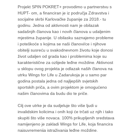
Projekt SPIN POKRET+ provodimo u partnerstvu s
Novosti
HUPT- om, a financiran je iz područja Zdravstva i
socijalne skrbi Karlovačke županije za 2018.- tu
godinu. Jedna od aktivnosti nam je obilazak
Kontakt
sadašnjih članova kao i novih članova u udaljenim
mjestima županije. U obilasku saznajemo probleme
i poteškoće s kojima se naši članovi/ce i njihove
obitelji susreću u svakodnevnom životu koje donosi
život udaljen od grada kao i problemima koje su
karakteristične za ozlijede leđne moždine. Aktivnost
u sklopu ovog projekta je odlazak naših članova na
utrku Wings for Life u Zadarukoja je u samo par
godina postala jedna od najljepših svjetskih
sportskih priča, a ovim projektom je omogućeno
našim članovima da budu dio te priče.
Cilj ove utrke je da sudjeluje što više ljudi u
invalidskim kolicima i onih koji će trčati uz njih i tako
skupiti što više novaca. 100% prikupljenih sredstava
namijenjeno je zakladi Wings for Life, koja financira
najsuvremenija istraživanja leđne moždine.